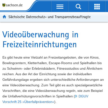
P
P
H
F
o
o
a
o
r
r
u
o
Sächsische Datenschutz- und Transparenzbeauftragte
t
t
p
t
a
a
t
e
l
l
i
r
Videoüberwachung in
Hauptinhalt
ü
n
n
-
Freizeiteinrichtungen
b
a
h
B
e
v
a
e
r
i
l
r
Es gibt heute eine Vielzahl an Freizeitangeboten, die von Kinos,
g
g
t
e
Bowlingcentern, Kletterhallen, Escape-Rooms und Spielhallen bis
r
a
i
zu Schwimm- oder Erlebnisbädern, Fitnessstudios und Ähnlichem
e
t
c
reichen. Aus der Art der Einrichtung sowie der individuellen
i
i
h
Gefährdungslage ergeben sich unterschiedliche Anforderungen an
f
o
eine Videoüberwachung. Zum Teil gibt es auch spezialgesetzliche
e
n
Vorschriften, die eine Videoüberwachung regeln, wie zum Beispiel
n
die Unfallverhütungsvorschriften in Spielhallen (
DGUV
d
Vorschrift 25 »Überfallprävention«
).
e
N