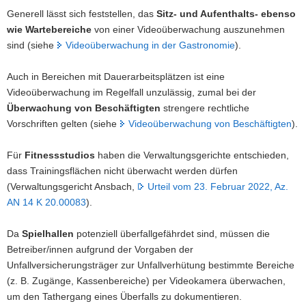
Generell lässt sich feststellen, das
Sitz- und Aufenthalts- ebenso
a
wie Wartebereiche
von einer Videoüberwachung auszunehmen
v
sind (siehe
Videoüberwachung in der Gastronomie
).
i
g
Auch in Bereichen mit Dauerarbeitsplätzen ist eine
a
Videoüberwachung im Regelfall unzulässig, zumal bei der
t
Überwachung von Beschäftigten
strengere rechtliche
i
Vorschriften gelten (siehe
Videoüberwachung von Beschäftigten
).
o
n
Für
Fitnessstudios
haben die Verwaltungsgerichte entschieden,
dass Trainingsflächen nicht überwacht werden dürfen
(Verwaltungsgericht Ansbach,
Urteil vom 23. Februar 2022, Az.
AN 14 K 20.00083
).
Da
Spielhallen
potenziell überfallgefährdet sind, müssen die
Betreiber/innen aufgrund der Vorgaben der
Unfallversicherungsträger zur Unfallverhütung bestimmte Bereiche
(z. B. Zugänge, Kassenbereiche) per Videokamera überwachen,
um den Tathergang eines Überfalls zu dokumentieren.