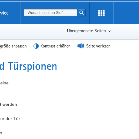
Suchbegriff
rvice
Suche starten
Übergeordnete Seiten
tgröße anpassen
Kontrast erhöhen
Seite vorlesen
d Türspionen
keine
rt werden
or der Tür
n.