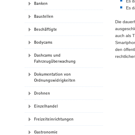
Es d
Banken
a
Es d
v
Baustellen
i
Die dauerh
g
ausgeschl
Beschäftigte
a
auch als 
t
Bodycams
Smartphone
i
den öffent
Dashcams und
o
rechtlich
Fahrzeugüberwachung
n
Dokumentation von
Ordnungswidrigkeiten
Drohnen
Einzelhandel
Freizeiteinrichtungen
Gastronomie