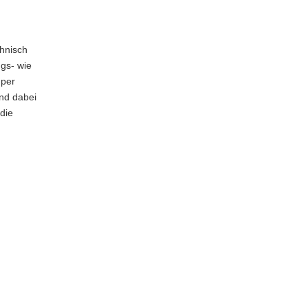
chnisch
gs- wie
 per
und dabei
 die