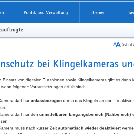
reifende
en
Politik und Verwaltung
Themen
Se
eauftragte
Schrif
nschutz bei Klingelkameras un
t
 Einsatz von digitalen Türspionen sowie Klingelkameras gibt es dann 
 wenn folgende Voraussetzungen erfüllt sind:
Kamera darf nur
anlassbezogen
durch das Klingeln an der Tür aktivie
en.
Kamera darf nur den
unmittelbaren Eingangsbereich (Nahbereich)
v
ssen.
Kamera muss nach kurzer Zeit
automatisch wieder deaktiviert
werde