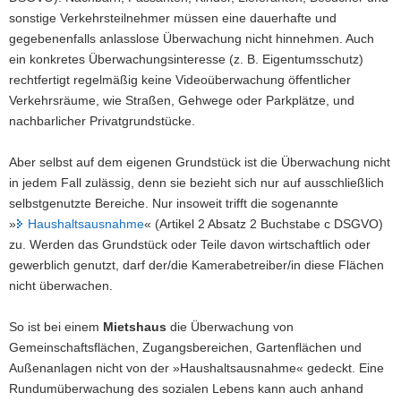
sonstige Verkehrsteilnehmer müssen eine dauerhafte und
a
gegebenenfalls anlasslose Überwachung nicht hinnehmen. Auch
v
ein konkretes Überwachungsinteresse (z. B. Eigentumsschutz)
i
rechtfertigt regelmäßig keine Videoüberwachung öffentlicher
g
Verkehrsräume, wie Straßen, Gehwege oder Parkplätze, und
a
nachbarlicher Privatgrundstücke.
t
i
Aber selbst auf dem eigenen Grundstück ist die Überwachung nicht
o
in jedem Fall zulässig, denn sie bezieht sich nur auf ausschließlich
n
selbstgenutzte Bereiche. Nur insoweit trifft die sogenannte
»
Haushaltsausnahme
« (Artikel 2 Absatz 2 Buchstabe c DSGVO)
zu. Werden das Grundstück oder Teile davon wirtschaftlich oder
gewerblich genutzt, darf der/die Kamerabetreiber/in diese Flächen
nicht überwachen.
So ist bei einem
Mietshaus
die Überwachung von
Gemeinschaftsflächen, Zugangsbereichen, Gartenflächen und
Außenanlagen nicht von der »Haushaltsausnahme« gedeckt. Eine
Rundumüberwachung des sozialen Lebens kann auch anhand