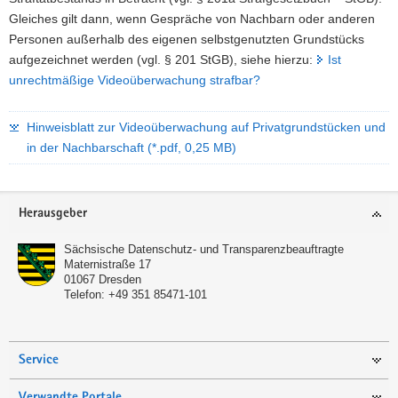
Gleiches gilt dann, wenn Gespräche von Nachbarn oder anderen
Personen außerhalb des eigenen selbstgenutzten Grundstücks
aufgezeichnet werden (vgl. § 201 StGB), siehe hierzu:
Ist
unrechtmäßige Videoüberwachung strafbar?
Hinweisblatt zur Videoüberwachung auf Privatgrundstücken und
in der Nachbarschaft (*.pdf, 0,25 MB)
Footer-
Herausgeber
Bereich
Sächsische Datenschutz- und Transparenzbeauftragte
Maternistraße 17
01067
Dresden
Telefon:
+49 351 85471-101
Service
Verwandte Portale