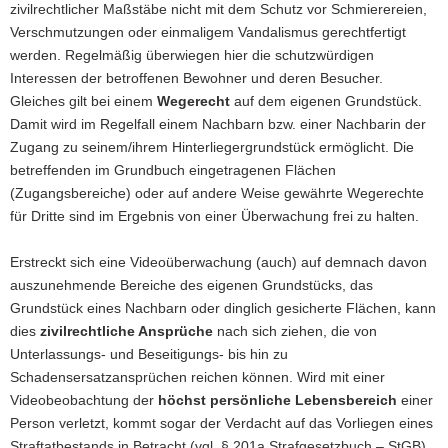
zivilrechtlicher Maßstäbe nicht mit dem Schutz vor Schmierereien,
Verschmutzungen oder einmaligem Vandalismus gerechtfertigt
werden. Regelmäßig überwiegen hier die schutzwürdigen
Interessen der betroffenen Bewohner und deren Besucher.
Gleiches gilt bei einem
Wegerecht
auf dem eigenen Grundstück.
Damit wird im Regelfall einem Nachbarn bzw. einer Nachbarin der
Zugang zu seinem/ihrem Hinterliegergrundstück ermöglicht. Die
betreffenden im Grundbuch eingetragenen Flächen
(Zugangsbereiche) oder auf andere Weise gewährte Wegerechte
für Dritte sind im Ergebnis von einer Überwachung frei zu halten.
Erstreckt sich eine Videoüberwachung (auch) auf demnach davon
auszunehmende Bereiche des eigenen Grundstücks, das
Grundstück eines Nachbarn oder dinglich gesicherte Flächen, kann
dies
zivilrechtliche Ansprüche
nach sich ziehen, die von
Unterlassungs- und Beseitigungs- bis hin zu
Schadensersatzansprüchen reichen können. Wird mit einer
Videobeobachtung der
höchst persönliche Lebensbereich
einer
Person verletzt, kommt sogar der Verdacht auf das Vorliegen eines
Straftatbestands in Betracht (vgl. § 201a Strafgesetzbuch – StGB).