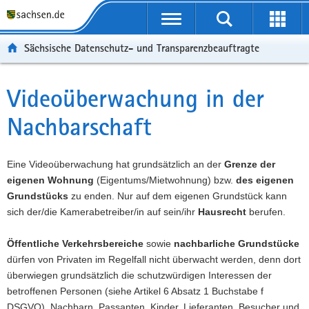
P
P
H
F
o
o
a
o
r
r
u
o
Sächsische Datenschutz- und Transparenzbeauftragte
t
t
p
t
a
a
t
e
l
l
i
r
Videoüberwachung in der
Hauptinhalt
ü
n
n
-
Nachbarschaft
b
a
h
B
e
v
a
e
r
i
l
r
Eine Videoüberwachung hat grundsätzlich an der
Grenze der
g
g
t
e
eigenen Wohnung
(Eigentums/Mietwohnung) bzw.
des eigenen
r
a
i
Grundstücks
zu enden. Nur auf dem eigenen Grundstück kann
e
t
c
sich der/die Kamerabetreiber/in auf sein/ihr
Hausrecht
berufen.
i
i
h
f
o
Öffentliche Verkehrsbereiche
sowie
nachbarliche Grundstücke
e
n
dürfen von Privaten im Regelfall nicht überwacht werden, denn dort
n
überwiegen grundsätzlich die schutzwürdigen Interessen der
d
betroffenen Personen (siehe Artikel 6 Absatz 1 Buchstabe f
e
DSGVO). Nachbarn, Passanten, Kinder, Lieferanten, Besucher und
N