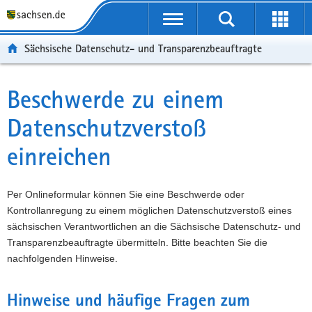
P
P
H
F
o
o
a
o
r
r
u
o
Sächsische Datenschutz- und Transparenzbeauftragte
t
t
p
t
a
a
t
e
l
l
i
r
Beschwerde zu einem
Hauptinhalt
ü
n
n
-
Datenschutzverstoß
b
a
h
B
e
v
a
e
einreichen
r
i
l
r
g
g
t
e
r
a
i
Per Onlineformular können Sie eine Beschwerde oder
e
t
c
Kontrollanregung zu einem möglichen Datenschutzverstoß eines
i
i
h
sächsischen Verantwortlichen an die Sächsische Datenschutz- und
f
o
Transparenzbeauftragte übermitteln. Bitte beachten Sie die
e
n
nachfolgenden Hinweise.
n
d
e
Hinweise und häufige Fragen zum
N