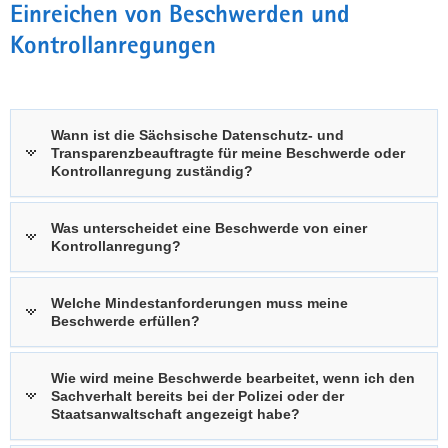
Einreichen von Beschwerden und
a
Kontrollanregungen
v
i
g
a
Wann ist die Sächsische Datenschutz- und
t
Transparenzbeauftragte für meine Beschwerde oder
i
Kontrollanregung zuständig?
o
n
Was unterscheidet eine Beschwerde von einer
Kontrollanregung?
Welche Mindestanforderungen muss meine
Beschwerde erfüllen?
Wie wird meine Beschwerde bearbeitet, wenn ich den
Sachverhalt bereits bei der Polizei oder der
Staatsanwaltschaft angezeigt habe?