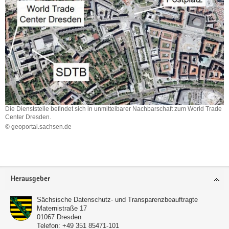
Die Dienststelle befindet sich in unmittelbarer Nachbarschaft zum World Trade
Center Dresden.
© geoportal.sachsen.de
Die
Dienststelle
Weitere
befindet
Information
sich
Footer-
in
Herausgeber
unmittelbarer
Bereich
Nachbarschaft
Sächsische Datenschutz- und Transparenzbeauftragte
zum
Maternistraße 17
World
01067
Dresden
Trade
Telefon:
+49 351 85471-101