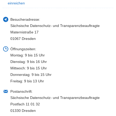
einreichen
a
v
i
Besucheradresse:
g
Sächsische Datenschutz- und Transparenzbeauftragte
a
Maternistraße 17
t
01067 Dresden
i
o
Öffnungszeiten:
n
Montag: 9 bis 15 Uhr
Dienstag: 9 bis 16 Uhr
Mittwoch: 9 bis 15 Uhr
Donnerstag: 9 bis 15 Uhr
Freitag: 9 bis 13 Uhr
Postanschrift:
Sächsische Datenschutz- und Transparenzbeauftragte
Postfach 11 01 32
01330 Dresden