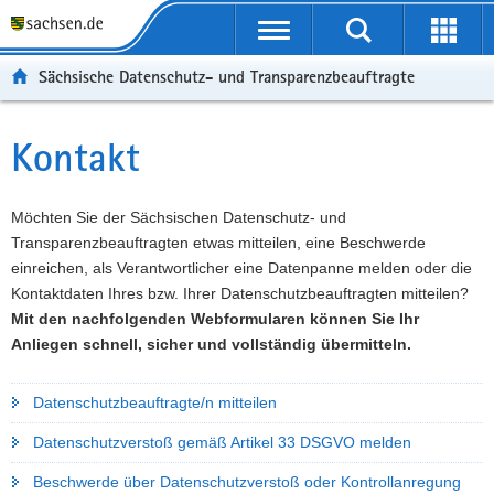
P
P
H
W
F
o
o
a
e
o
r
r
u
i
o
Sächsische Datenschutz- und Transparenzbeauftragte
t
t
p
t
t
a
a
t
e
e
l
l
i
r
r
Kontakt
Hauptinhalt
ü
n
n
e
-
b
a
h
I
B
e
v
a
n
e
Möchten Sie der Sächsischen Datenschutz- und
r
i
l
f
r
Transparenzbeauftragten etwas mitteilen, eine Beschwerde
g
g
t
o
e
einreichen, als Verantwortlicher eine Datenpanne melden oder die
r
a
r
i
Kontaktdaten Ihres bzw. Ihrer Datenschutzbeauftragten mitteilen?
e
t
m
c
Mit den nachfolgenden Webformularen können Sie Ihr
i
i
a
h
Anliegen schnell, sicher und vollständig übermitteln.
f
o
t
e
n
i
Datenschutzbeauftragte/n mitteilen
n
o
d
n
Datenschutzverstoß gemäß Artikel 33 DSGVO melden
e
Beschwerde über Datenschutzverstoß oder Kontrollanregung
N