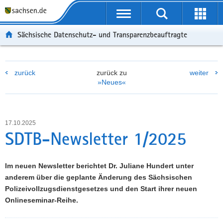
P
P
H
F
o
o
a
o
r
r
u
o
Sächsische Datenschutz- und Transparenzbeauftragte
t
t
p
t
a
a
t
e
l
l
i
r
zurück
zurück zu
weiter
ü
n
n
-
»Neues«
b
a
h
B
e
v
a
e
r
i
l
r
g
g
t
e
17.10.2025
r
a
i
SDTB-Newsletter 1/2025
e
t
c
i
i
h
f
o
Im neuen Newsletter berichtet Dr. Juliane Hundert unter
e
n
anderem über die geplante Änderung des Sächsischen
n
Polizeivollzugsdienstgesetzes und den Start ihrer neuen
d
Onlineseminar-Reihe.
e
N