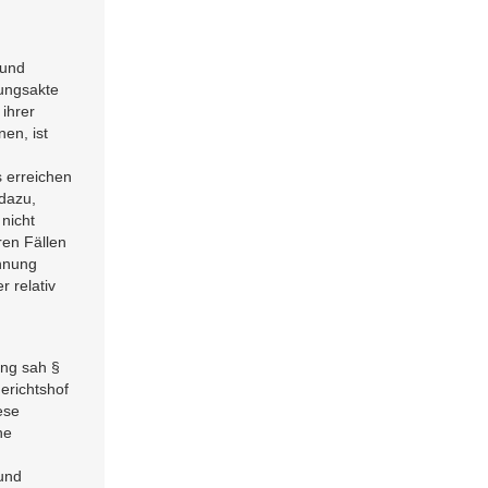
 und
lungsakte
ihrer
en, ist
 erreichen
dazu,
 nicht
ren Fällen
chnung
r relativ
ang sah §
erichtshof
ese
he
und