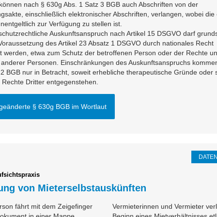
 können nach § 630g Abs. 1 Satz 3 BGB auch Abschriften von der
sakte, einschließlich elektronischer Abschriften, verlangen, wobei die 
nentgeltlich zur Verfügung zu stellen ist.
schutzrechtliche Auskunftsanspruch nach Artikel 15 DSGVO darf grunds
 Voraussetzung des Artikel 23 Absatz 1 DSGVO durch nationales Recht
t werden, etwa zum Schutz der betroffenen Person oder der Rechte u
n anderer Personen. Einschränkungen des Auskunftsanspruchs komme
2 BGB nur in Betracht, soweit erhebliche therapeutische Gründe oder 
 Rechte Dritter entgegenstehen.
geänderte § 630g BGB im Wortlaut
DATE
fsichtspraxis
ung von Mieterselbstauskünften
Vermieterinnen und Vermieter ver
Beginn eines Mietverhältnisses etl