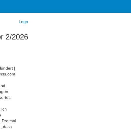
r 2/2026
und
ragen
ortet.
lich
n
. Dreimal
n, dass