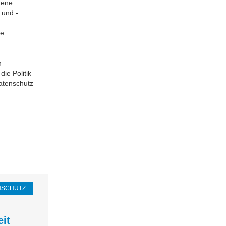
gene
 und -
ne
n
ie Politik
Datenschutz
NSCHUTZ
it