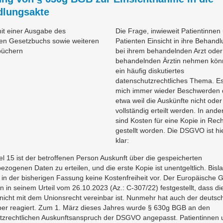
lungsakte
Die Frage, inwieweit Patientinnen
Patienten Einsicht in ihre Behand
bei ihrem behandelnden Arzt oder 
behandelnden Ärztin nehmen könn
ein häufig diskutiertes
datenschutzrechtliches Thema. Es
mich immer wieder Beschwerden 
etwa weil die Auskünfte nicht oder
vollständig erteilt werden. In ande
sind Kosten für eine Kopie in Re
gestellt worden. Die DSGVO ist hie
klar:
el 15 ist der betroffenen Person Auskunft über die gespeicherten
zogenen Daten zu erteilen, und die erste Kopie ist unentgeltlich. Bisl
n der bisherigen Fassung keine Kostenfreiheit vor. Der Europäische G
n in seinem Urteil vom 26.10.2023 (Az.: C-307/22) festgestellt, dass di
nicht mit dem Unionsrecht vereinbar ist. Nunmehr hat auch der deutsc
er reagiert. Zum 1. März dieses Jahres wurde § 630g BGB an den
tzrechtlichen Auskunftsanspruch der DSGVO angepasst. Patientinnen 