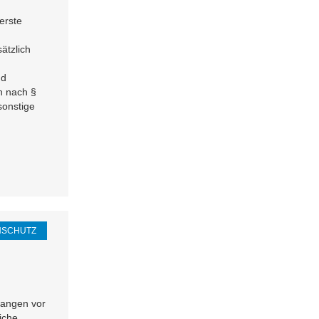
erste
ätzlich
nd
n nach §
sonstige
NSCHUTZ
langen vor
iche