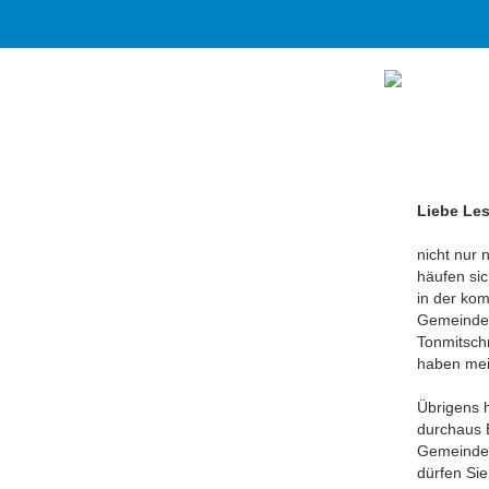
Liebe Lese
nicht nur
häufen si
in der kom
Gemeindera
Tonmitschn
haben mei
Übrigens 
durchaus 
Gemeinder
dürfen Sie