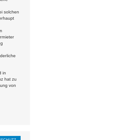
ei solchen
erhaupt
on
rmieter
ng
derliche
 in
nz hat zu
lung von