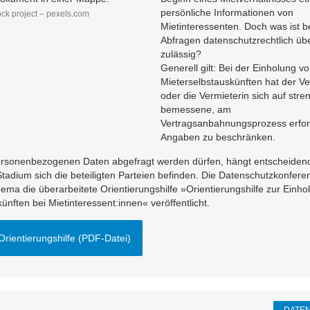
persönliche Informationen von
k project – pexels.com
Mietinteressenten. Doch was ist b
Abfragen datenschutzrechtlich üb
zulässig?
Generell gilt: Bei der Einholung v
Mieterselbstauskünften hat der Ve
oder die Vermieterin sich auf stre
bemessene, am
Vertragsanbahnungsprozess erfor
Angaben zu beschränken.
rsonenbezogenen Daten abgefragt werden dürfen, hängt entscheidend
adium sich die beteiligten Parteien befinden. Die Datenschutzkonfere
ma die überarbeitete Orientierungshilfe »Orientierungshilfe zur Einho
ünften bei Mietinteressent:innen« veröffentlicht.
Orientierungshilfe (PDF-Datei)