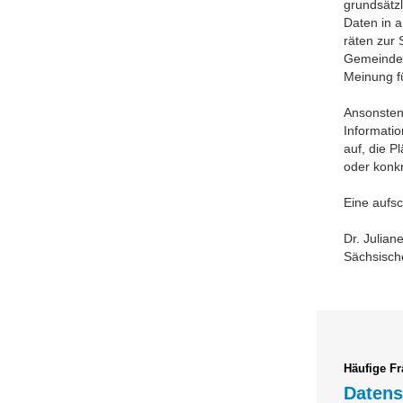
grundsätz
Daten in 
räten zur 
Gemeinder
Meinung f
Ansonsten
Informatio
auf, die P
oder konkr
Eine aufs
Dr. Julian
Sächsisch
Häufige F
Datens