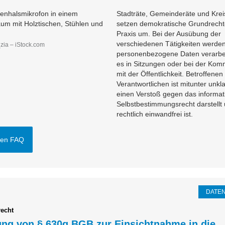
Stadträte, Gemeinderäte und Krei
setzen demokratische Grundrechte
Praxis um. Bei der Ausübung der
verschiedenen Tätigkeiten werde
zia – iStock.com
personenbezogene Daten verarbei
es in Sitzungen oder bei der Kom
mit der Öffentlichkeit. Betroffenen
Verantwortlichen ist mitunter unkl
einen Verstoß gegen das informat
Selbstbestimmungsrecht darstellt
rechtlich einwandfrei ist.
den FAQ
DATE
recht
ng von § 630g BGB zur Einsichtnahme in die