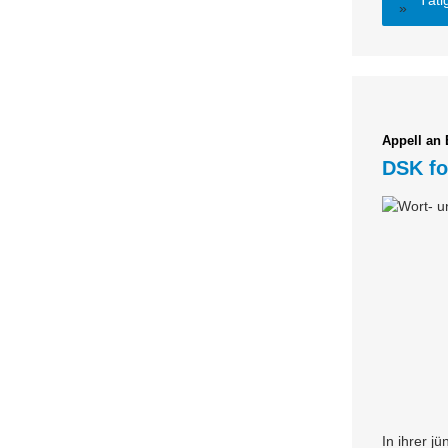
Täti
Appell an
DSK fo
In ihrer j