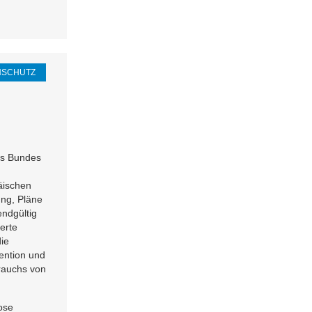
NSCHUTZ
es Bundes
äischen
ung, Pläne
endgültig
ierte
ie
ention und
rauchs von
ose