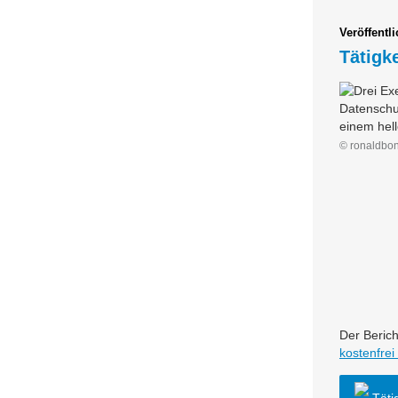
Veröffentl
Tätigk
© ronaldbo
Der Beric
kostenfrei