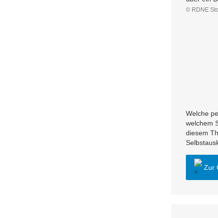
© RDNE Stoc
Welche pe
welchem St
diesem The
Selbstausk
Zur 