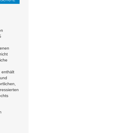
NSCHUTZ
en
5
genen
icht
iche
enthält
 und
rtlichen,
ressierten
echts
n