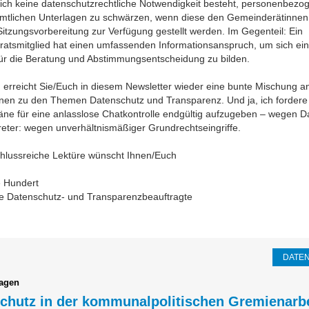
lich keine datenschutzrechtliche Notwendigkeit besteht, personenbezo
amtlichen Unterlagen zu schwärzen, wenn diese den Gemeinderätinnen
Sitzungsvorbereitung zur Verfügung gestellt werden. Im Gegenteil: Ein
atsmitglied hat einen umfassenden Informationsanspruch, um sich ei
ür die Beratung und Abstimmungsentscheidung zu bilden.
 erreicht Sie/Euch in diesem Newsletter wieder eine bunte Mischung a
nen zu den Themen Datenschutz und Transparenz. Und ja, ich fordere d
läne für eine anlasslose Chatkontrolle endgültig aufzugeben – wegen 
eter: wegen unverhältnismäßiger Grundrechtseingriffe.
chlussreiche Lektüre wünscht Ihnen/Euch
e Hundert
e Datenschutz- und Transparenzbeauftragte
DATE
ragen
chutz in der kommunalpolitischen Gremienarbe