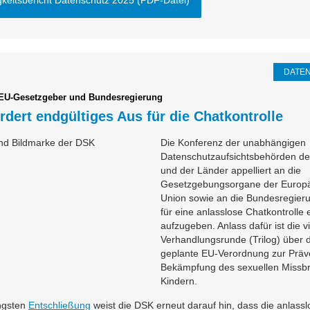
gkeitsbericht Datenschutz 2025 (PDF-Datei)
DATE
 EU-Gesetzgeber und Bundesregierung
rdert endgültiges Aus für die Chatkontrolle
Die Konferenz der unabhängigen
Datenschutzaufsichtsbehörden d
und der Länder appelliert an die
Gesetzgebungsorgane der Europ
Union sowie an die Bundesregier
für eine anlasslose Chatkontrolle 
aufzugeben. Anlass dafür ist die v
Verhandlungsrunde (Trilog) über d
geplante EU-Verordnung zur Präv
Bekämpfung des sexuellen Missb
Kindern.
üngsten
Entschließung
weist die DSK erneut darauf hin, dass die anlassl