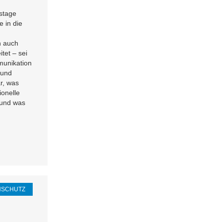
stage
 in die
n auch
tet – sei
munikation
 und
ar, was
ionelle
 und was
NSCHUTZ