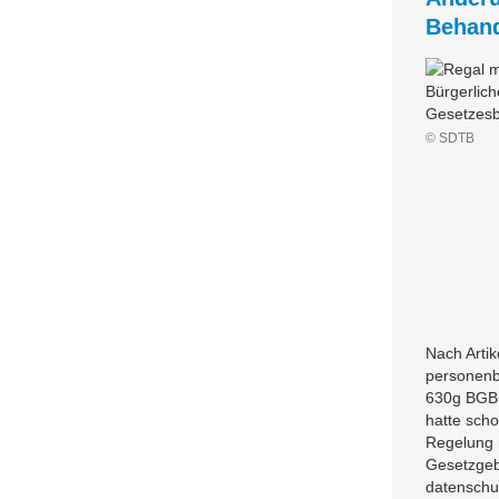
Behand
© SDTB
Nach Artik
personenbe
630g BGB i
hatte scho
Regelung 
Gesetzgeb
datenschu