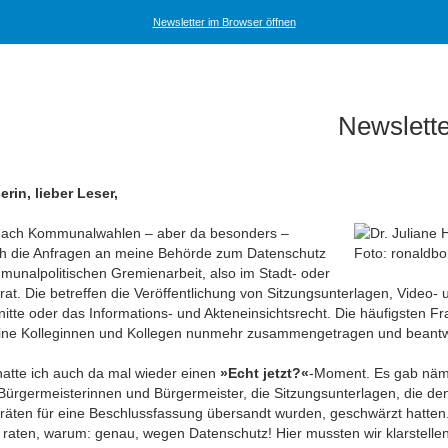
Newsletter im Browser öffnen
Newslette
rin, lieber Leser,
 nach Kommunalwahlen – aber da besonders –
ch die Anfragen an meine Behörde zum Datenschutz
munalpolitischen Gremienarbeit, also im Stadt- oder
t. Die betreffen die Veröffentlichung von Sitzungsunterlagen, Video- 
itte oder das Informations- und Akteneinsichtsrecht. Die häufigsten F
ne Kolleginnen und Kollegen nunmehr zusammengetragen und beantw
hatte ich auch da mal wieder einen
»Echt jetzt?«
-Moment. Es gab näm
Bürgermeisterinnen und Bürgermeister, die Sitzungsunterlagen, die de
äten für eine Beschlussfassung übersandt wurden, geschwärzt hatten
 raten, warum: genau, wegen Datenschutz! Hier mussten wir klarstelle