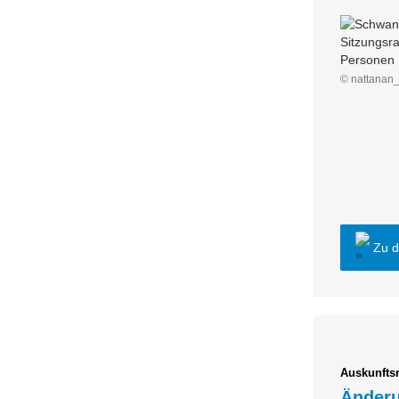
© nattanan_
Zu 
Auskunfts
Änderu