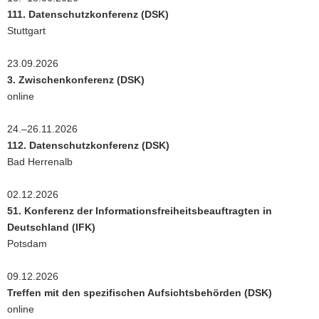
111. Datenschutzkonferenz (DSK)
a
Stuttgart
v
i
23.09.2026
g
3. Zwischenkonferenz (DSK)
a
online
t
i
24.–26.11.2026
o
112. Datenschutzkonferenz (DSK)
n
Bad Herrenalb
02.12.2026
51. Konferenz der Informationsfreiheitsbeauftragten in
Deutschland (IFK)
Potsdam
09.12.2026
Treffen mit den spezifischen Aufsichtsbehörden (DSK)
online