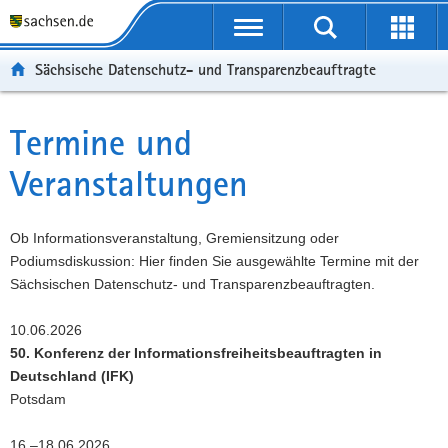
P
P
H
F
o
o
a
o
r
r
u
o
Sächsische Datenschutz- und Transparenzbeauftragte
t
t
p
t
a
a
t
e
l
l
i
r
Termine und
Hauptinhalt
ü
n
n
-
Veranstaltungen
b
a
h
B
e
v
a
e
r
i
l
r
Ob Informationsveranstaltung, Gremiensitzung oder
g
g
t
e
Podiumsdiskussion: Hier finden Sie ausgewählte Termine mit der
r
a
i
Sächsischen Datenschutz- und Transparenzbeauftragten.
e
t
c
i
i
h
10.06.2026
f
o
50. Konferenz der Informationsfreiheitsbeauftragten in
e
n
Deutschland (IFK)
n
Potsdam
d
e
16.–18.06.2026
N