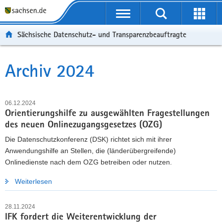
P
P
H
F
o
o
a
o
r
r
u
o
Sächsische Datenschutz- und Transparenzbeauftragte
t
t
p
t
a
a
t
e
l
l
i
r
Archiv 2024
Hauptinhalt
ü
n
n
-
b
a
h
B
e
v
a
e
06.12.2024
r
i
l
r
Orientierungshilfe zu ausgewählten Fragestellungen
g
g
t
e
des neuen Onlinezugangsgesetzes (OZG)
r
a
i
Die Datenschutzkonferenz (DSK) richtet sich mit ihrer
e
t
c
Anwendungshilfe an Stellen, die (länderübergreifende)
i
i
h
Onlinedienste nach dem OZG betreiben oder nutzen.
f
o
e
n
Weiterlesen
n
d
28.11.2024
e
IFK fordert die Weiterentwicklung der
N