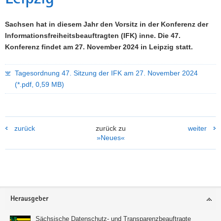
a
v
Sachsen hat in diesem Jahr den Vorsitz in der Konferenz der
i
Informationsfreiheitsbeauftragten (IFK) inne. Die 47.
g
Konferenz findet am 27. November 2024 in Leipzig statt.
a
t
Tagesordnung 47. Sitzung der IFK am 27. November 2024
i
(*.pdf, 0,59 MB)
o
n
zurück
zurück zu
weiter
»Neues«
Footer-
Herausgeber
Bereich
Sächsische Datenschutz- und Transparenzbeauftragte