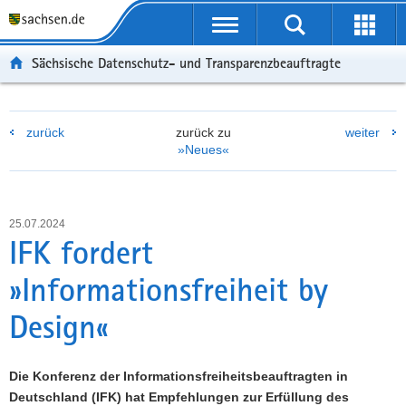
P
P
H
F
o
o
a
o
r
r
u
o
Sächsische Datenschutz- und Transparenzbeauftragte
t
t
p
t
a
a
t
e
l
l
i
r
zurück
zurück zu
weiter
ü
n
n
-
»Neues«
b
a
h
B
e
v
a
e
r
i
l
r
g
g
t
e
25.07.2024
r
a
i
IFK fordert
e
t
c
»Informationsfreiheit by
i
i
h
f
o
Design«
e
n
n
d
Die Konferenz der Informationsfreiheitsbeauftragten in
e
Deutschland (IFK) hat Empfehlungen zur Erfüllung des
N