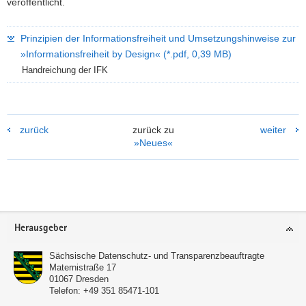
veröffentlicht.
Prinzipien der Informationsfreiheit und Umsetzungs­hinweise zur
»Informationsfreiheit by Design« (*.pdf, 0,39 MB)
Handreichung der IFK
zurück
zurück zu
weiter
»Neues«
Footer-
Herausgeber
Bereich
Sächsische Datenschutz- und Transparenzbeauftragte
Maternistraße 17
01067
Dresden
Telefon:
+49 351 85471-101