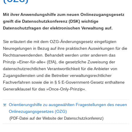
a
v
Mit ihrer Anwendungshilfe zum neuen Onlinezugangsgesetz
i
greift die Datenschutzkonferenz (DSK) wichtige
g
Datenschutzfragen der elektronischen Verwaltung auf.
a
t
Sie erläutert die mit dem OZG-Änderungsgesetz eingefügten
i
Neuregelungen in Bezug auf ihre praktischen Auswirkungen für die
o
Rechtsanwendenden. Behandelt werden unter anderem das
n
Prinzip »Einer-für-alle« (EfA), die gesetzliche Zuweisung der
datenschutzrechtlichen Verantwortlichkeit für die Anbieter von
Zugangsdiensten und die Betreiber verwaltungsrechtlicher
Fachverfahren sowie die in § 5 E-Government-Gesetz enthaltene
Generalklausel für das »
Once-Only
-Prinzip«.
Orientierungshilfe zu ausgewählten Fragestellungen des neuen
Onlinezugangsgesetzes (OZG)
(PDF-Datei auf der Website der Datenschutzkonferenz)