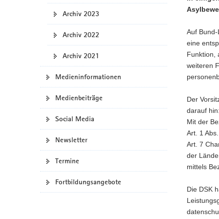
Asylbewer
a
Archiv 2023
v
Auf Bund-
i
Archiv 2022
eine entsp
g
Funktion,
Archiv 2021
a
weiteren F
t
Medieninformationen
personenb
i
o
Medienbeiträge
Der Vorsit
n
darauf hin
Social Media
Mit der Be
Art. 1 Abs
Newsletter
Art. 7 Ch
der Lände
Termine
mittels Be
Fortbildungsangebote
Die DSK h
Leistungs
datenschu