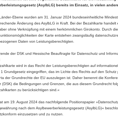
berleistungsgesetz (AsylbLG) bereits im Einsatz, in vielen ander
Länder-Ebene wurden am 31. Januar 2024 bundeseinheitliche Mindests
rechende Änderung des AsylbLG in Kraft. Bei der Bezahlkarte handelt 
 aber ohne Verknüpfung mit einem herkömmlichen Girokonto. Durch dies
unktionsmöglichkeiten der Karte entstehen zwangsläufig datenschutzre
ezogenen Daten von Leistungsberechtigten.
zende der DSK und Hessische Beauftragte für Datenschutz und Informat
:
zahlkarte wird in das Recht der Leistungsberechtigten auf informatione
. 1 Grundgesetz eingegriffen, das im Lichte des Rechts auf den Schut
arta der Grundrechte der EU auszulegen ist. Daher benennt die Konfe
r (DSK) die Bedingungen und Grenzen, die aus diesem Grundrecht fol
zahlkarten zu berücksichtigen sind.«
at am 19. August 2024 das nachfolgende Positionspapier »Datenschutz
gewährung nach dem Asylbewerberleistungsgesetz (AsylbLG)« beschloss
tzkonform einzusetzen und zu nutzen.