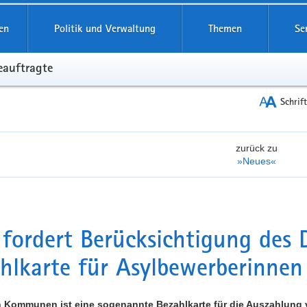
reifende
en
Politik und Verwaltung
Themen
Se
eauftragte
Schrif
zurück zu
»Neues«
fordert Berücksichtigung des 
hlkarte für Asylbewerberinnen
en Kommunen ist eine sogenannte Bezahlkarte für die Auszahlung