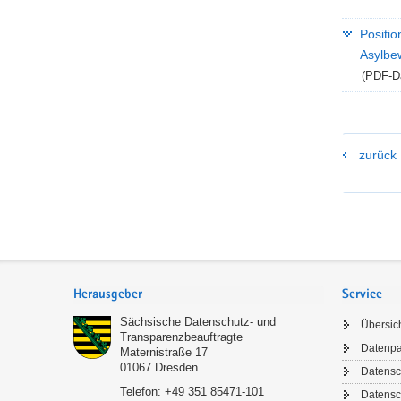
Positi
Asylbe
(PDF-Da
zurück
Footer-
Bereich
Herausgeber
Service
Sächsische Datenschutz- und
Übersic
Transparenzbeauftragte
Datenp
Maternistraße 17
01067
Dresden
Datensc
Telefon:
+49 351 85471-101
Datensc