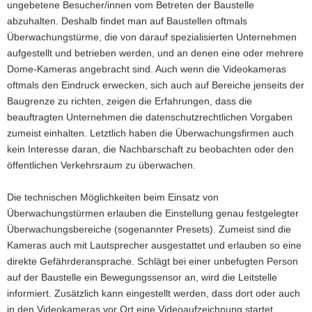
ungebetene Besucher/innen vom Betreten der Baustelle
a
abzuhalten. Deshalb findet man auf Baustellen oftmals
v
Überwachungstürme, die von darauf spezialisierten Unternehmen
i
aufgestellt und betrieben werden, und an denen eine oder mehrere
g
Dome-Kameras angebracht sind. Auch wenn die Videokameras
a
oftmals den Eindruck erwecken, sich auch auf Bereiche jenseits der
t
Baugrenze zu richten, zeigen die Erfahrungen, dass die
i
beauftragten Unternehmen die datenschutzrechtlichen Vorgaben
o
zumeist einhalten. Letztlich haben die Überwachungsfirmen auch
n
kein Interesse daran, die Nachbarschaft zu beobachten oder den
öffentlichen Verkehrsraum zu überwachen.
Die technischen Möglichkeiten beim Einsatz von
Überwachungstürmen erlauben die Einstellung genau festgelegter
Überwachungsbereiche (sogenannter Presets). Zumeist sind die
Kameras auch mit Lautsprecher ausgestattet und erlauben so eine
direkte Gefährderansprache. Schlägt bei einer unbefugten Person
auf der Baustelle ein Bewegungssensor an, wird die Leitstelle
informiert. Zusätzlich kann eingestellt werden, dass dort oder auch
in den Videokameras vor Ort eine Videoaufzeichnung startet.