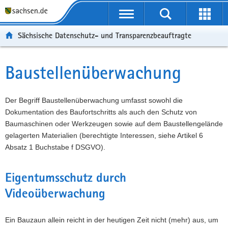
P
P
H
F
o
o
a
o
r
r
u
o
Sächsische Datenschutz- und Transparenzbeauftragte
t
t
p
t
a
a
t
e
l
l
i
r
Baustellenüberwachung
Hauptinhalt
ü
n
n
-
b
a
h
B
e
v
a
e
Der Begriff Baustellenüberwachung umfasst sowohl die
r
i
l
r
Dokumentation des Baufortschritts als auch den Schutz von
g
g
t
e
Baumaschinen oder Werkzeugen sowie auf dem Baustellengelände
r
a
i
gelagerten Materialien (berechtigte Interessen, siehe Artikel 6
e
t
c
Absatz 1 Buchstabe f DSGVO).
i
i
h
f
o
Eigentumsschutz durch
e
n
Videoüberwachung
n
d
e
Ein Bauzaun allein reicht in der heutigen Zeit nicht (mehr) aus, um
N