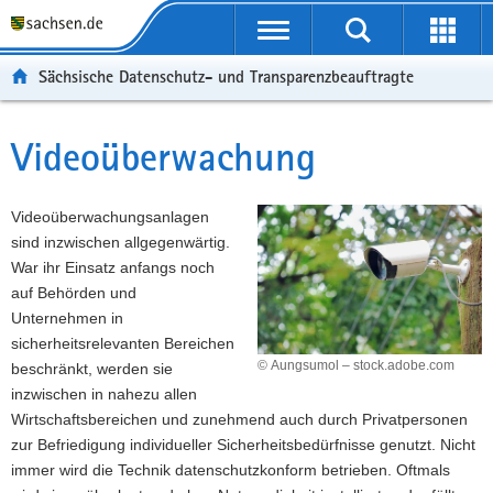
P
P
H
F
o
o
a
o
r
r
u
o
Sächsische Datenschutz- und Transparenzbeauftragte
t
t
p
t
a
a
t
e
l
l
i
r
Videoüberwachung
Hauptinhalt
ü
n
n
-
b
a
h
B
e
v
a
e
Videoüberwachungsanlagen
r
i
l
r
sind inzwischen allgegenwärtig.
g
g
t
e
War ihr Einsatz anfangs noch
r
a
i
auf Behörden und
e
t
c
Unternehmen in
i
i
h
sicherheitsrelevanten Bereichen
f
o
© Aungsumol – stock.adobe.com
beschränkt, werden sie
e
n
inzwischen in nahezu allen
n
Wirtschaftsbereichen und zunehmend auch durch Privatpersonen
d
zur Befriedigung individueller Sicherheitsbedürfnisse genutzt. Nicht
e
immer wird die Technik datenschutzkonform betrieben. Oftmals
N