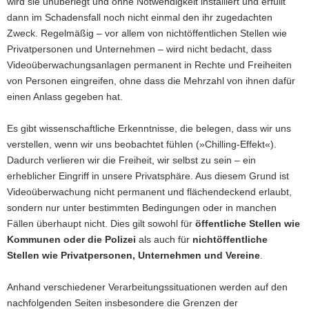
wird sie unüberlegt und ohne Notwendigkeit installiert und erfüllt
a
dann im Schadensfall noch nicht einmal den ihr zugedachten
v
Zweck. Regelmäßig – vor allem von nichtöffentlichen Stellen wie
i
Privatpersonen und Unternehmen – wird nicht bedacht, dass
g
Videoüberwachungsanlagen permanent in Rechte und Freiheiten
a
von Personen eingreifen, ohne dass die Mehrzahl von ihnen dafür
t
einen Anlass gegeben hat.
i
o
Es gibt wissenschaftliche Erkenntnisse, die belegen, dass wir uns
n
verstellen, wenn wir uns beobachtet fühlen (»Chilling-Effekt«).
Dadurch verlieren wir die Freiheit, wir selbst zu sein – ein
erheblicher Eingriff in unsere Privatsphäre. Aus diesem Grund ist
Videoüberwachung nicht permanent und flächendeckend erlaubt,
sondern nur unter bestimmten Bedingungen oder in manchen
Fällen überhaupt nicht. Dies gilt sowohl für
öffentliche Stellen wie
Kommunen oder die Polizei
als auch für
nichtöffentliche
Stellen wie Privatpersonen, Unternehmen und Vereine
.
Anhand verschiedener Verarbeitungssituationen werden auf den
nachfolgenden Seiten insbesondere die Grenzen der