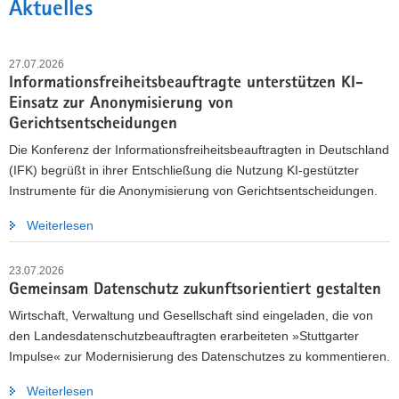
Aktuelles
27.07.2026
Informationsfreiheitsbeauftragte unterstützen KI-
Einsatz zur Anonymisierung von
Gerichtsentscheidungen
Die Konferenz der Informationsfreiheitsbeauftragten in Deutschland
(IFK) begrüßt in ihrer Entschließung die Nutzung KI-gestützter
Instrumente für die Anonymisierung von Gerichtsentscheidungen.
Weiterlesen
DATENSCHUTZ WEITERENTWICKELN
23.07.2026
Landesdatenschutzbeauftragte laden zur
Gemeinsam Datenschutz zukunftsorientiert gestalten
Beteiligung ein
Wirtschaft, Verwaltung und Gesellschaft sind eingeladen, die von
Bis zum 10. September 2026 können Bürgerinnen und
den Landesdatenschutzbeauftragten erarbeiteten »Stuttgarter
Bürger, Unternehmen, Organisationen sowie Behörden die
Impulse« zur Modernisierung des Datenschutzes zu kommentieren.
»Stuttgarter Impulse« kommentieren und eigene Vorschläge
Weiterlesen
einbringen.