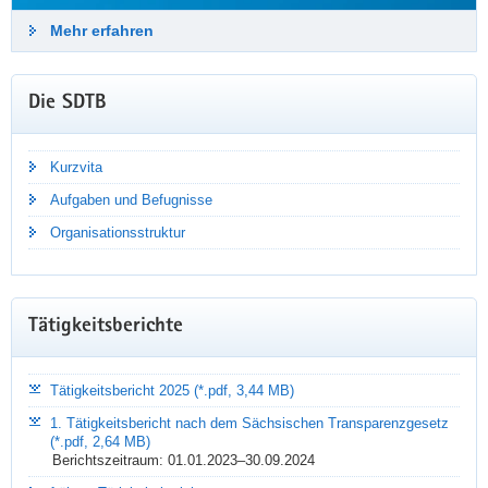
Mehr erfahren
Die SDTB
Kurzvita
Aufgaben und Befugnisse
NEUIGKEITEN PER E-MAIL
Organisationsstruktur
Bleiben Sie auf dem Laufenden!
Mit dem Newsletter der Sächsischen Datenschutz- und
Tätigkeitsberichte
Transparenzbeauftragten erhalten Sie quartalsweise aktuelle
Informationen, Tipps und Praxiswissen – kostenlos und direkt
in Ihr E-Mail-Postfach.
Tätigkeitsbericht 2025 (*.pdf, 3,44 MB)
1. Tätigkeitsbericht nach dem Sächsischen Transparenzgesetz
Mehr erfahren
(*.pdf, 2,64 MB)
Berichtszeitraum: 01.01.2023–30.09.2024