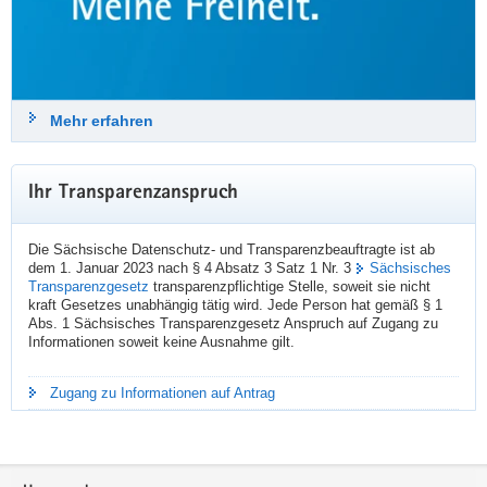
#
StuttgarterImpulse
24. Juli 2026
Mehr erfahren
sdtb
Datenschutz & Transparenz
@sdtb
Ihr Transparenzanspruch
Der SDTB-Newsletter 03/2026 »Datenschutz und Transparenz in 
Sachsen« ist erschienen:
Die Sächsische Datenschutz- und Transparenzbeauftragte ist ab
👉️️️  
datenschutz.sachsen.de/downloa
dem 1. Januar 2023 nach § 4 Absatz 3 Satz 1 Nr. 3
Sächsisches
Transparenzgesetz
transparenzpflichtige Stelle, soweit sie nicht
Themen sind u. a.:
kraft Gesetzes unabhängig tätig wird. Jede Person hat gemäß § 1
➡️ FAQ zum Datenschutz beim Einsatz von Künstlicher Intelligenz
Abs. 1 Sächsisches Transparenzgesetz Anspruch auf Zugang zu
➡️ Vorschläge der Landesdatenschutzbeauftragten zur Modernisierung 
Informationen soweit keine Ausnahme gilt.
des Datenschutzes
➡️ geplanter Kahlschlag bei der Informationsfreiheit
➡️ Roadshow zur Cybersicherheit
Zugang zu Informationen auf Antrag
📝 Hier geht's zur Newsletter-Anmeldung:  
datenschutz.sachsen.de/newslet
Footer-