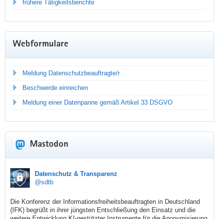
frühere Tätigkeitsberichte
Webformulare
Meldung Datenschutzbeauftragte/r
Beschwerde einreichen
Meldung einer Datenpanne gemäß Artikel 33 DSGVO
Mastodon
TÄTIGKEITSBERICHT DATENSCHUTZ
sdtb
Datenschutz & Transparenz
@sdtb
2025
Die Konferenz der Informationsfreiheitsbeauftragten in Deutschland 
(IFK) begrüßt in ihrer jüngsten Entschließung den Einsatz und die 
Dr. Juliane Hundert hat ihren neuen Jahresbericht
weitere Entwicklung KI-gestützter Instrumente für die Anonymisierung 