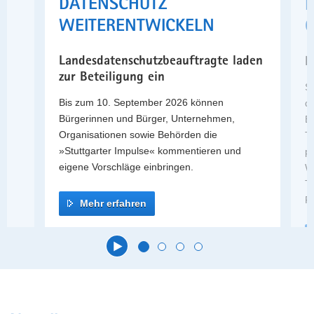
DATENSCHUTZ
a
WEITERENTWICKELN
G
v
i
Landesdatenschutzbeauftragte laden
H
g
zur Beteiligung ein
a
St
t
e,
Bis zum 10. September 2026 können
de
i
Bürgerinnen und Bürger, Unternehmen,
B
o
Organisationen sowie Behörden die
T
n
»Stuttgarter Impulse« kommentieren und
p
eigene Vorschläge einbringen.
W
T
F
Mehr erfahren
Hauptinhalt