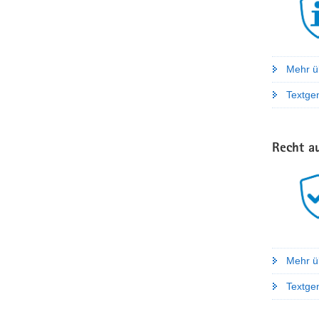
Mehr ü
Textge
Recht a
Mehr ü
Textgen