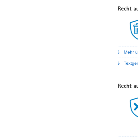
Recht a
Mehr ü
Textgen
Recht a