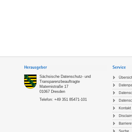
Footer-
Bereich
Herausgeber
Service
Sächsische Datenschutz- und
Übersic
Transparenzbeauftragte
Datenp
Maternistraße 17
01067
Dresden
Datensc
Telefon:
+49 351 85471-101
Datensc
Kontakt
Disclai
Barriere
Suche