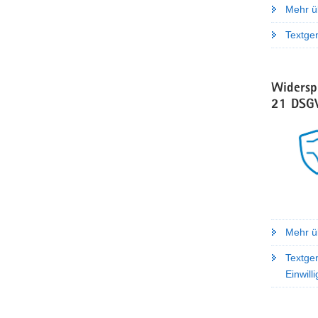
Mehr ü
Textgen
Widersp
21 DSG
Mehr ü
Textge
Einwil