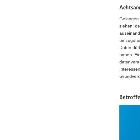
Achtsam
Gelangen 
ziehen: de
auseinand
umzugehen
Daten dürf
haben. Ei
datenverar
Interessen
Grundvero
Betroff