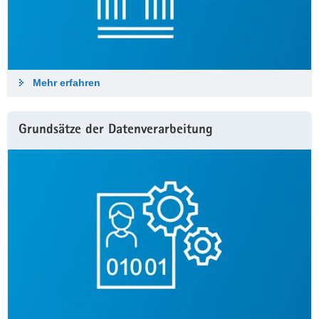
a
v
i
g
a
Mehr erfahren
t
i
Grundsätze der Datenverarbeitung
o
n