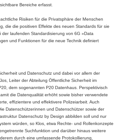
ichtbare Bereiche erfasst.
eachtliche Risiken für die Privatsphäre der Menschen
g, die die positiven Effekte des neuen Standards für sie
i der laufenden Standardisierung von 6G »
Data
gen und Funktionen für die neue Technik definiert
icherheit und Datenschutz und dabei vor allem der
os, Leiter der Abteilung Öffentliche Sicherheit im
n P20, dem sogenannten P20 Datenhaus. Perspektivisch
amit die Datenqualität erhöht sowie bisher verwendete
erte, effizientere und effektivere Polizeiarbeit. Auch
Die Datenschützerinnen und Datenschützer sowie der
rastruktur Datenschutz
by Design
abbilden soll und nur
 System würden, so Klos, etwa Rechte- und Rollenkonzepte
engetrennte Suchfunktion und darüber hinaus weitere
derem durch eine umfassende Protokollierung,