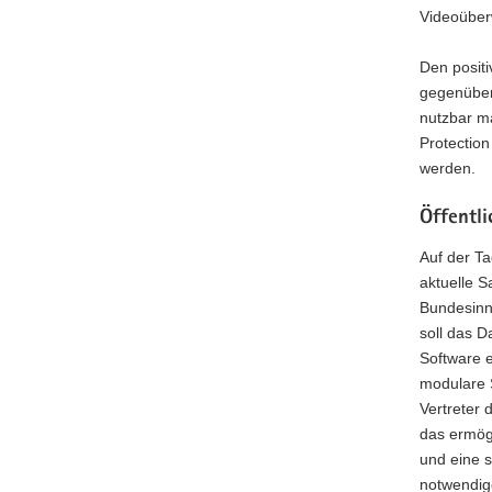
Videoüberw
Den positi
gegenüber.
nutzbar m
Protection
werden.
Öffentli
Auf der Ta
aktuelle S
Bundesinn
soll das D
Software er
modulare 
Vertreter 
das ermögl
und eine 
notwendig