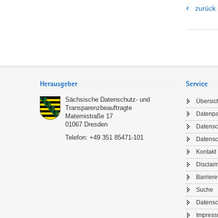
zurück
Footer-
Bereich
Herausgeber
Service
Sächsische Datenschutz- und
Übersic
Transparenzbeauftragte
Datenp
Maternistraße 17
01067
Dresden
Datensc
Telefon:
+49 351 85471-101
Datensc
Kontakt
Disclai
Barriere
Suche
Datensc
Impres