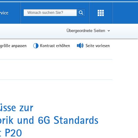
Suchbegriff
rvice
Suche starten
Übergeordnete Seiten
tgröße anpassen
Kontrast erhöhen
Seite vorlesen
üsse zur
rik und 6G Standards
t P20