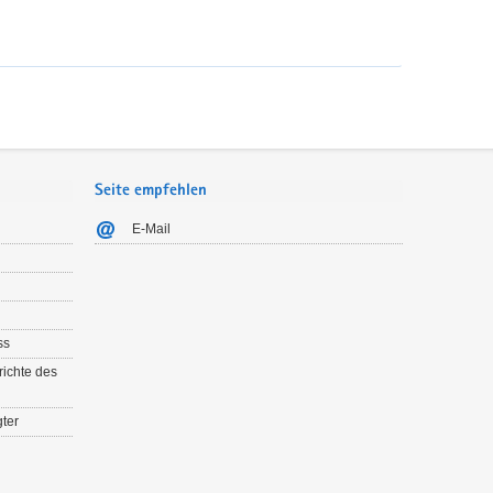
Seite empfehlen
E-Mail
ss
richte des
ter