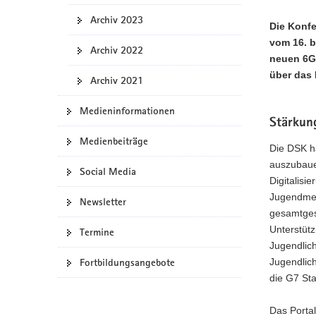
a
Archiv 2023
Die Konfe
v
vom 16. b
i
Archiv 2022
neuen 6G 
g
über das 
Archiv 2021
a
t
Medieninformationen
i
Stärkun
o
Medienbeiträge
n
Die DSK h
auszubaue
Social Media
Digitalisi
Jugendmed
Newsletter
gesamtges
Unterstütz
Termine
Jugendlic
Jugendlic
Fortbildungsangebote
die G7 Sta
Das Porta