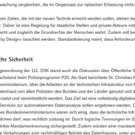
achung vergleichen, die im Gegensatz zur optischen Erfassung nicht-s
ven Zielen, die mit der neuen Technik erreicht werden sollen, stehen b
 Daher ist eine Regelung für staatliche Stellen und private Akteure nöti
acht und zugleich die Grundrechte der Menschen wahrt. Zudem soll be
 by Design
« beachtet werden. Standardisierung meint, dass Anforderun
che Sicherheit
gesordnung der 111. DSK stand auch die Diskussion über Öffentliche S
achstand beim Polizeiprogramm P20. Als Gast berichtete Dr. Christian Kl
enministerium, über die Arbeiten an der technischen Infrastruktur vo
atenhaus von allen Polizeien des Bundes und der Länder genutzt und d
setzt und vereinheitlicht werden. Das Ziel sei eine vollständig digitalisi
Services zur automatisierten Datenanalyse sollen angeboten werden. 
des Bundesinnenministeriums waren sich einig, dass die technische Inf
ichen darf, was rechtlich zulässig ist. Durch logische Trennungen im
strikte Mandantentrennung sichergestellt. Zudem würden eine mandant
e Vorkehrungen zum rechtmäßigen Betrieb des Datenhauses, unter an