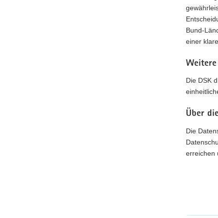
gewährleis
Entscheid
Bund-Länd
einer klar
Weitere
Die DSK di
einheitlic
Über di
Die Daten
Datenschu
erreichen 