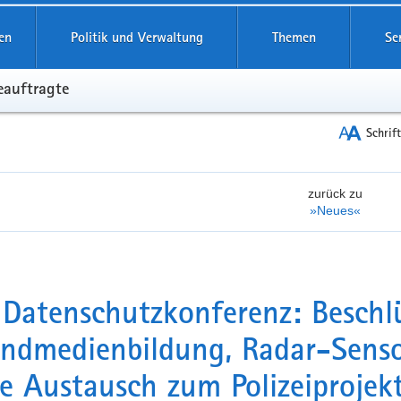
reifende
en
Politik und Verwaltung
Themen
Se
eauftragte
Schrif
zurück zu
»Neues«
 Datenschutzkonferenz: Beschl
ndmedienbildung, Radar-Senso
e Austausch zum Polizeiprojek