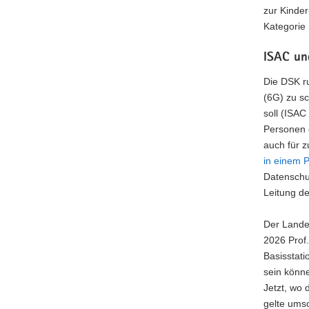
zur Kinder
Kategorie
ISAC un
Die DSK ru
(6G) zu sc
soll (
ISAC 
Personen 
auch für 
in einem P
Datenschut
Leitung d
Der Lande
2026 Prof.
Basisstat
sein könne
Jetzt, wo 
gelte umso