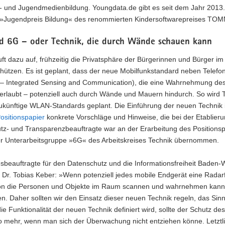
- und Jugendmedienbildung. Youngdata.de gibt es seit dem Jahr 2013.
 »Jugendpreis Bildung« des renommierten Kindersoftwarepreises TOM
d 6G – oder Technik, die durch Wände schauen kann
ft dazu auf, frühzeitig die Privatsphäre der Bürgerinnen und Bürger 
hützen. Es ist geplant, dass der neue Mobilfunkstandard neben Telefo
– Integrated Sensing and Communication
), die eine Wahrnehmung des
erlaubt – potenziell auch durch Wände und Mauern hindurch. So wird 
zukünftige WLAN-Standards geplant. Die Einführung der neuen Technik
ositionspapier
konkrete Vorschläge und Hinweise, die bei der Etablieru
z- und Transparenzbeauftragte war an der Erarbeitung des Positionspap
er Unterarbeitsgruppe »6G« des Arbeitskreises Technik übernommen.
sbeauftragte für den Datenschutz und die Informationsfreiheit Baden
 Dr. Tobias Keber: »Wenn potenziell jedes mobile Endgerät eine Radar
ion die Personen und Objekte im Raum scannen und wahrnehmen kann,
n. Daher sollten wir den Einsatz dieser neuen Technik regeln, das Sin
die Funktionalität der neuen Technik definiert wird, sollte der Schutz 
 mehr, wenn man sich der Überwachung nicht entziehen könne. Letztli