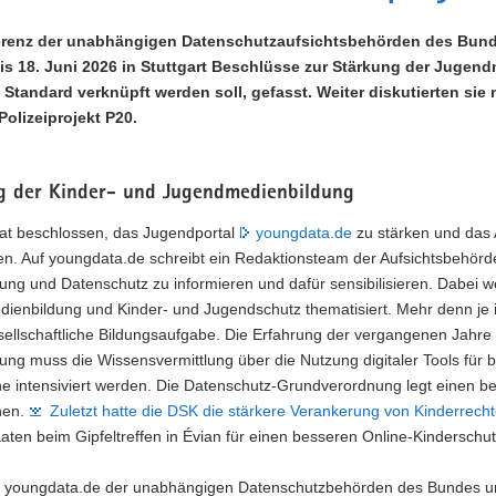
renz der unabhängigen Datenschutzaufsichtsbehörden des Bundes
is 18. Juni 2026 in Stuttgart Beschlüsse zur Stärkung der Jugen
Standard verknüpft werden soll, gefasst. Weiter diskutierten sie
Polizeiprojekt P20.
g der Kinder- und Jugendmedienbildung
at beschlossen, das Jugendportal
youngdata.de
zu stärken und das 
n. Auf youngdata.de schreibt ein Redaktionsteam der Aufsichtsbehörde
erung und Datenschutz zu informieren und dafür sensibilisieren. Dabei
ienbildung und Kinder- und Jugendschutz thematisiert. Mehr denn je i
ellschaftliche Bildungsaufgabe. Die Erfahrung der vergangenen Jahre 
ung muss die Wissensvermittlung über die Nutzung digitaler Tools für 
he intensiviert werden. Die Datenschutz-Grundverordnung legt einen b
hen.
Zuletzt hatte die DSK die stärkere Verankerung von Kinderrech
aten beim Gipfeltreffen in Évian für einen besseren Online-Kinderschut
l youngdata.de der unabhängigen Datenschutzbehörden des Bundes und