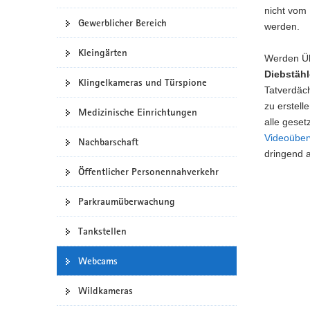
nicht vom 
Gewerblicher Bereich
werden.
Kleingärten
Werden Üb
Diebstäh
Klingelkameras und Türspione
Tatverdäc
zu erstell
Medizinische Einrichtungen
alle gese
Videoüber
Nachbarschaft
dringend 
Öffentlicher Personennahverkehr
Parkraumüberwachung
Tankstellen
Webcams
Wildkameras