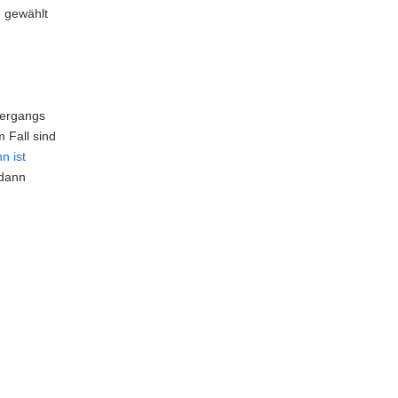
ß gewählt
,
hergangs
 Fall sind
n ist
 dann