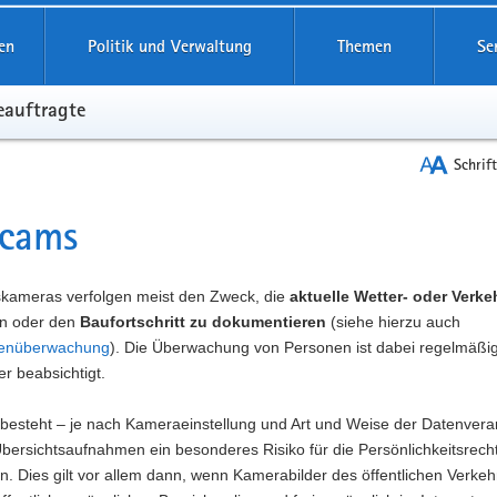
reifende
en
Politik und Verwaltung
Themen
Se
eauftragte
Schrif
cams
t
skameras verfolgen meist den Zweck, die
aktuelle Wetter- oder Verke
n oder den
Baufortschritt zu dokumentieren
(siehe hierzu auch
lenüberwachung
). Die Überwachung von Personen ist dabei regelmäßig
er beabsichtigt.
 besteht – je nach Kameraeinstellung und Art und Weise der Datenvera
bersichtsaufnahmen ein besonderes Risiko für die Persönlichkeitsrech
n. Dies gilt vor allem dann, wenn Kamerabilder des öffentlichen Verke