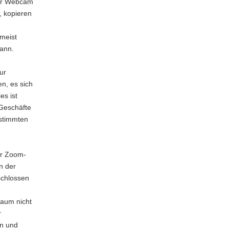
 per Webcam
, kopieren
 meist
kann.
ur
n, es sich
es ist
Geschäfte
estimmten
er Zoom-
n der
schlossen
raum nicht
r
en und