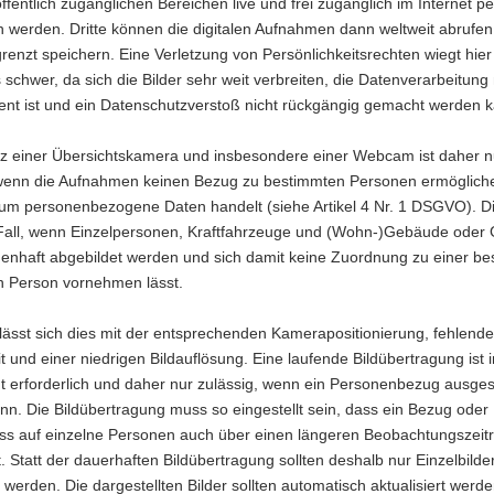
ffentlich zugänglichen Bereichen live und frei zugänglich im Internet
 werden. Dritte können die digitalen Aufnahmen dann weltweit abrufen
enzt speichern. Eine Verletzung von Persönlichkeitsrechten wiegt hier
schwer, da sich die Bilder sehr weit verbreiten, die Datenverarbeitung
ent ist und ein Datenschutzverstoß nicht rückgängig gemacht werden 
tz einer Übersichtskamera und insbesondere einer Webcam ist daher n
 wenn die Aufnahmen keinen Bezug zu bestimmten Personen ermögliche
 um personenbezogene Daten handelt (siehe Artikel 4 Nr. 1 DSGVO). Di
Fall, wenn Einzelpersonen, Kraftfahrzeuge und (Wohn-)Gebäude oder 
enhaft abgebildet werden und sich damit keine Zuordnung zu einer b
en Person vornehmen lässt.
lässt sich dies mit der entsprechenden Kamerapositionierung, fehlend
t und einer niedrigen Bildauflösung. Eine laufende Bildübertragung ist i
ht erforderlich und daher nur zulässig, wenn ein Personenbezug ausge
n. Die Bildübertragung muss so eingestellt sein, dass ein Bezug oder
ss auf einzelne Personen auch über einen längeren Beobachtungszeit
t. Statt der dauerhaften Bildübertragung sollten deshalb nur Einzelbilde
t werden. Die dargestellten Bilder sollten automatisch aktualisiert werd