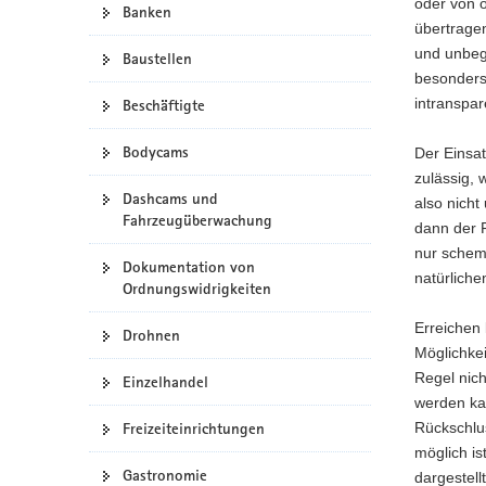
oder von ö
Banken
a
übertragen
v
und unbegr
Baustellen
i
besonders 
g
intranspar
Beschäftigte
a
t
Bodycams
Der Einsa
i
zulässig,
Dashcams und
o
also nicht
Fahrzeugüberwachung
n
dann der 
nur schem
Dokumentation von
natürlich
Ordnungswidrigkeiten
Erreichen 
Drohnen
Möglichkei
Regel nic
Einzelhandel
werden kan
Freizeiteinrichtungen
Rückschlu
möglich is
Gastronomie
dargestell