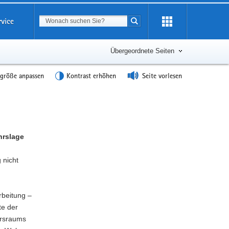
Suchbegriff
rvice
Suche starten
Übergeordnete Seiten
tgröße anpassen
Kontrast erhöhen
Seite vorlesen
hrslage
 nicht
rbeitung –
te der
hrsraums