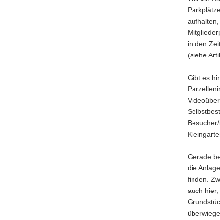
Parkplätze
aufhalten
Mitglieder
in den Zei
(siehe Art
Gibt es hi
Parzelleni
Videoüberw
Selbstbes
Besucher/
Kleingart
Gerade be
die Anlage
finden. Zw
auch hier,
Grundstüc
überwiegen