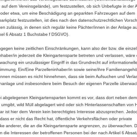
 auf dem Vereinsgelände), um festzustellen, ob sich Unbefugte in der 
, oder etwa, um eine Beschädigung an geparkten Fahrzeugen auf dem
parkplatz festzustellen, ist dies nach den datenschutzrechtlichen Vorsch
ten zulässig, in denen sich regulär keine Pächter/innen in der Anlage a
ikel 6 Absatz 1 Buchstabe f DSGVO).
ngegen keine zeitlichen Einschränkungen, kann also der bzw. die einze
nhaber/in jederzeit die Kleingartensparte betreten und verlassen, wäre 
achung ein unzulässiger Eingriff in das Grundrecht auf informationell
timmung. Ein/Eine Parzelleninhaber/in sowie seine/ihre Familienangeh
innen müssen es nicht hinnehmen, dass sie beim Aufsuchen und Verla
enanlage und insbesondere beim Besuch der eigenen Parzelle überwac
i abgelegenen Kleingartensparten kommt es vor, dass dort neben dem
 umgibt, wild Müll abgelagert wird oder sich Hinterlassenschaften von
ar ist hier dem Verein kein berechtigtes Interesse abzusprechen. Jedoc
 dass er nicht das Recht hat, öffentliche Verkehrsflächen oder private
ke anderer, die an die Kleingartensparte angrenzen, zu überwachen. D
 die Interessen der betroffenen Personen bei der nach Artikel 6 Absat