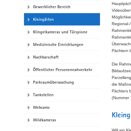
Hauptpäch
Gewerblicher Bereich
Videoüber
Möglichkei
Kleingärten
Regional-/
Rahmenkle
Klingelkameras und Türspione
Rahmenkle
Überwachu
Medizinische Einrichtungen
Pächtern 
Nachbarschaft
Die Rahme
Öffentlicher Personennahverkehr
Bildaufze
Parzellen
Parkraumüberwachung
die Maßna
Pächters 
Tankstellen
(Nummer 7
Webcams
Kleing
Wildkameras
Will ein 