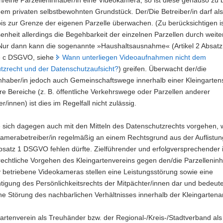
nem privaten selbstbewohnten Grundstück. Der/Die Betreiber/in darf al
is zur Grenze der eigenen Parzelle überwachen. (Zu berücksichtigen is
heit allerdings die Begehbarkeit der einzelnen Parzellen durch weite
 Nur dann kann die sogenannte »Haushaltsausnahme« (Artikel 2 Absatz
e c DSGVO, siehe
Wann unterliegen Videoaufnahmen nicht dem
tzrecht und der Datenschutzaufsicht?
) greifen. Überwacht der/die
inhaber/in jedoch auch Gemeinschaftswege innerhalb einer Kleingarten
e Bereiche (z. B. öffentliche Verkehrswege oder Parzellen anderer
r/innen) ist dies im Regelfall nicht zulässig.
 sich dagegen auch mit den Mitteln des Datenschutzrechts vorgehen, w
amerabetreiber/in regelmäßig an einem Rechtsgrund aus der Auflistun
Absatz 1 DSGVO fehlen dürfte. Zielführender und erfolgversprechender 
rechtliche Vorgehen des Kleingartenvereins gegen den/die Parzelleninh
 betriebene Videokameras stellen eine Leistungsstörung sowie eine
tigung des Persönlichkeitsrechts der Mitpächter/innen dar und bedeut
eine Störung des nachbarlichen Verhältnisses innerhalb der Kleingartena
artenverein als Treuhänder bzw. der Regional-/Kreis-/Stadtverband als