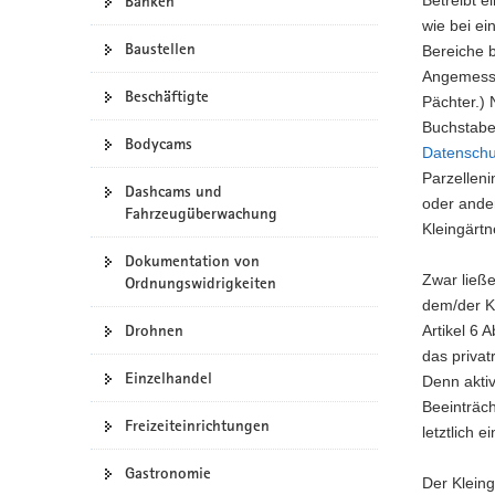
Banken
a
wie bei ei
Baustellen
v
Bereiche b
i
Angemessen
Beschäftigte
g
Pächter.)
a
Buchstab
Bodycams
t
Datenschu
i
Parzellen
Dashcams und
o
oder ander
Fahrzeugüberwachung
n
Kleingärtne
Dokumentation von
Zwar ließe
Ordnungswidrigkeiten
dem/der K
Drohnen
Artikel 6 
das privat
Einzelhandel
Denn aktiv
Beeinträch
Freizeiteinrichtungen
letztlich 
Gastronomie
Der Kleing