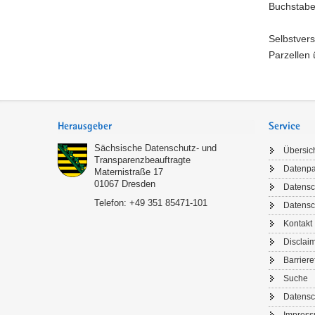
Buchstab
Selbstvers
Parzellen
Footer-
Bereich
Herausgeber
Service
Sächsische Datenschutz- und
Übersic
Transparenzbeauftragte
Datenp
Maternistraße 17
01067
Dresden
Datensc
Telefon:
+49 351 85471-101
Datensc
Kontakt
Disclai
Barriere
Suche
Datensc