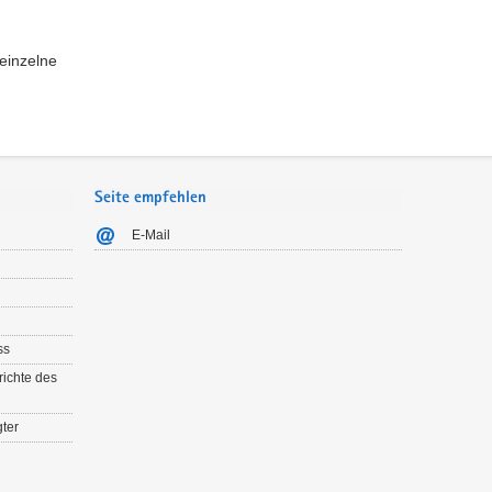
einzelne
Seite empfehlen
E-Mail
ss
richte des
ter