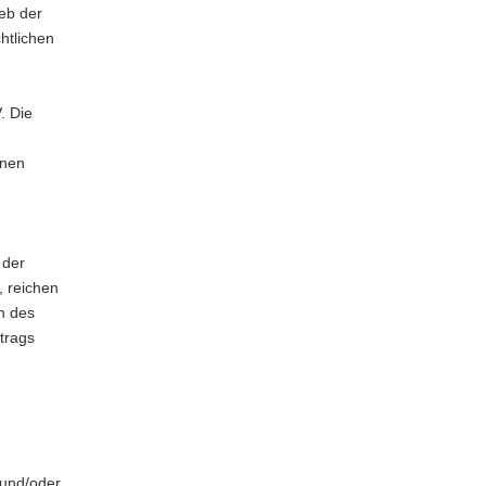
eb der
htlichen
. Die
lnen
 der
, reichen
n des
trags
 und/oder