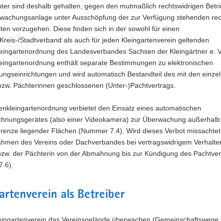
ter sind deshalb gehalten, gegen den mutmaßlich rechtswidrigen Betri
wachungsanlage unter Ausschöpfung der zur Verfügung stehenden rec
ten vorzugehen. Diese finden sich in der sowohl für einen
Kreis-/Stadtverband als auch für jeden Kleingartenverein geltenden
ingartenordnung des Landesverbandes Sachsen der Kleingärtner e. V
ingartenordnung enthält separate Bestimmungen zu elektronischen
ngseinrichtungen und wird automatisch Bestandteil des mit den einze
bzw. Pächterinnen geschlossenen (Unter-)Pachtvertrags.
nkleingartenordnung verbietet den Einsatz eines automatischen
ichnungsgerätes (also einer Videokamera) zur Überwachung außerhalb
grenze liegender Flächen (Nummer 7.4). Wird dieses Verbot missachtet
hmen des Vereins oder Dachverbandes bei vertragswidrigem Verhalte
bzw. der Pächterin von der Abmahnung bis zur Kündigung des Pachtver
.6).
artenverein als Betreiber
Kleingartenverein das Vereinsgelände überwachen (Gemeinschaftswege