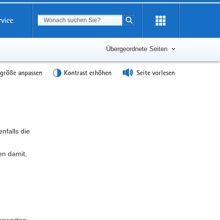
Suchbegriff
rvice
Suche starten
Übergeordnete Seiten
tgröße anpassen
Kontrast erhöhen
Seite vorlesen
nfalls die
en damit,
 bewerten