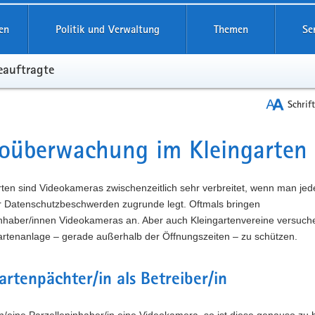
reifende
en
Politik und Verwaltung
Themen
Se
eauftragte
Schrif
oüberwachung im Kleingarten
t
rten sind Videokameras zwischenzeitlich sehr verbreitet, wenn man jede
r Datenschutzbeschwerden zugrunde legt. Oftmals bringen
inhaber/innen Videokameras an. Aber auch Kleingartenvereine versuch
gartenanlage – gerade außerhalb der Öffnungszeiten – zu schützen.
artenpächter/in als Betreiber/in
in/eine Parzelleninhaber/in eine Videokamera, so ist diese genauso zu