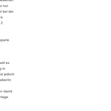
so nur
t bei der
re
 2
sparte
eil es
g in
ist jedoch
aber/in.
en damit
nlage.