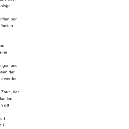
Anlage
riften nur
ufhalten
lne
eine
e
örigen und
ssen der
ht werden.
 Zaun, der
 Hunden
h gilt
ort
z 1