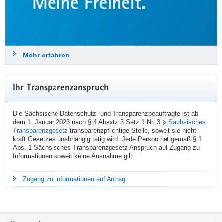
#
StuttgarterImpulse
24. Juli 2026
Mehr erfahren
sdtb
Datenschutz & Transparenz
@sdtb
Ihr Transparenzanspruch
Der SDTB-Newsletter 03/2026 »Datenschutz und Transparenz in 
Sachsen« ist erschienen:
Die Sächsische Datenschutz- und Transparenzbeauftragte ist ab
👉️️️  
datenschutz.sachsen.de/downloa
dem 1. Januar 2023 nach § 4 Absatz 3 Satz 1 Nr. 3
Sächsisches
Transparenzgesetz
transparenzpflichtige Stelle, soweit sie nicht
Themen sind u. a.:
kraft Gesetzes unabhängig tätig wird. Jede Person hat gemäß § 1
➡️ FAQ zum Datenschutz beim Einsatz von Künstlicher Intelligenz
Abs. 1 Sächsisches Transparenzgesetz Anspruch auf Zugang zu
➡️ Vorschläge der Landesdatenschutzbeauftragten zur Modernisierung 
Informationen soweit keine Ausnahme gilt.
des Datenschutzes
➡️ geplanter Kahlschlag bei der Informationsfreiheit
➡️ Roadshow zur Cybersicherheit
Zugang zu Informationen auf Antrag
📝 Hier geht's zur Newsletter-Anmeldung:  
datenschutz.sachsen.de/newslet
Footer-