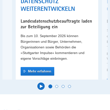
DATENSCHUTZ
a
WEITERENTWICKELN
G
v
i
Landesdatenschutzbeauftragte laden
H
g
zur Beteiligung ein
a
St
t
e,
Bis zum 10. September 2026 können
de
i
Bürgerinnen und Bürger, Unternehmen,
B
o
Organisationen sowie Behörden die
T
n
»Stuttgarter Impulse« kommentieren und
p
eigene Vorschläge einbringen.
W
T
F
Mehr erfahren
Hauptinhalt