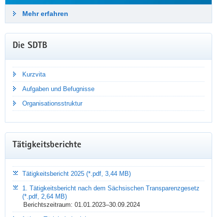
Mehr erfahren
Die SDTB
Kurzvita
Aufgaben und Befugnisse
NEUIGKEITEN PER E-MAIL
Organisationsstruktur
Bleiben Sie auf dem Laufenden!
Mit dem Newsletter der Sächsischen Datenschutz- und
Tätigkeitsberichte
Transparenzbeauftragten erhalten Sie quartalsweise aktuelle
Informationen, Tipps und Praxiswissen – kostenlos und direkt
in Ihr E-Mail-Postfach.
Tätigkeitsbericht 2025 (*.pdf, 3,44 MB)
1. Tätigkeitsbericht nach dem Sächsischen Transparenzgesetz
Mehr erfahren
(*.pdf, 2,64 MB)
Berichtszeitraum: 01.01.2023–30.09.2024