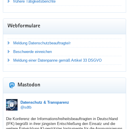
frühere Tätigkeitsberichte
Webformulare
Meldung Datenschutzbeauftragte/r
Beschwerde einreichen
Meldung einer Datenpanne gemäß Artikel 33 DSGVO
Mastodon
TÄTIGKEITSBERICHT DATENSCHUTZ
sdtb
Datenschutz & Transparenz
@sdtb
2025
Die Konferenz der Informationsfreiheitsbeauftragten in Deutschland 
(IFK) begrüßt in ihrer jüngsten Entschließung den Einsatz und die 
Dr. Juliane Hundert hat ihren neuen Jahresbericht
weitere Entwicklung KI-gestützter Instrumente für die Anonymisierung 