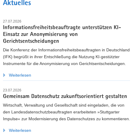
Aktuelles
27.07.2026
Informationsfreiheitsbeauftragte unterstützen KI-
Einsatz zur Anonymisierung von
Gerichtsentscheidungen
Die Konferenz der Informationsfreiheitsbeauftragten in Deutschland
(IFK) begrüßt in ihrer Entschließung die Nutzung KI-gestützter
Instrumente für die Anonymisierung von Gerichtsentscheidungen.
Weiterlesen
DATENSCHUTZ WEITERENTWICKELN
23.07.2026
Landesdatenschutzbeauftragte laden zur
Gemeinsam Datenschutz zukunftsorientiert gestalten
Beteiligung ein
Wirtschaft, Verwaltung und Gesellschaft sind eingeladen, die von
Bis zum 10. September 2026 können Bürgerinnen und
den Landesdatenschutzbeauftragten erarbeiteten »Stuttgarter
Bürger, Unternehmen, Organisationen sowie Behörden die
Impulse« zur Modernisierung des Datenschutzes zu kommentieren.
»Stuttgarter Impulse« kommentieren und eigene Vorschläge
Weiterlesen
einbringen.