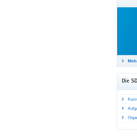
Häufi
Stadtr
Tätigk
beantw
Me
Mehr
Die S
Kurzv
Aufg
Organ