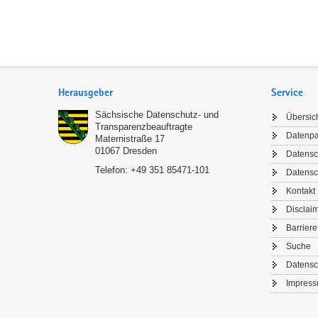
Footer-
Bereich
Herausgeber
Service
Sächsische Datenschutz- und
Übersic
Transparenzbeauftragte
Datenp
Maternistraße 17
01067
Dresden
Datensc
Telefon:
+49 351 85471-101
Datensc
Kontakt
NEU
Disclai
Barriere
Bleib
Suche
Mit de
Datensc
Tipps u
Impres
Me