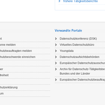
frühere Tätigkeitsberichte
Verwandte Portale
ht
Datenschutzkonferenz (DSK)
anne melden
Virtuelles Datenschutzbüro
hutzbeauftragten melden
Youngdata
hutzbeschwerde einreichen
Datenschutzaufsichtsbehörden
Europäischer Datenschutzausschu
IGKEITEN PER E-MAIL
mer
Archiv für Datenschutz-Tätigkeitsbe
Bundes und der Länder
freiheit
en Sie auf dem Laufenden!
Europäischer Datenschutzbeauftrag
m Newsletter der Sächsischen Datenschutz- und Transparenzbeauftragte
hutzerklärung
nd Praxiswissen – kostenlos und direkt in Ihr E-Mail-Postfach.
sum
hr erfahren