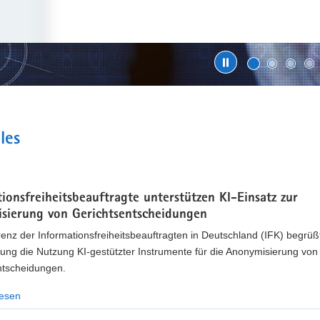
ENSCHUTZ WEITERENTWICKELN
t
sdatenschutzbeauftragte laden zur Beteiligung ein
les
m 10. September 2026 können Bürgerinnen und Bürger, Unternehmen, O
e« kommentieren und eigene Vorschläge einbringen.
ionsfreiheitsbeauftragte unterstützen KI-Einsatz zur
hr erfahren
sierung von Gerichtsentscheidungen
enz der Informationsfreiheitsbeauftragten in Deutschland (IFK) begrüßt
ung die Nutzung KI-gestützter Instrumente für die Anonymisierung von
ntscheidungen.
lesen