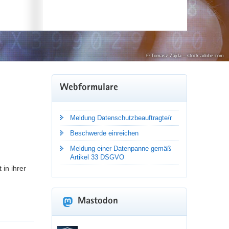
© nattana
© Tomasz Zajda – stock.adobe.com
Webformulare
rganisationen sowie Behörden die »Stuttgarter
Meldung Datenschutzbeauftragte/r
Beschwerde einreichen
Meldung einer Datenpanne gemäß
Artikel 33 DSGVO
 in ihrer
Mastodon