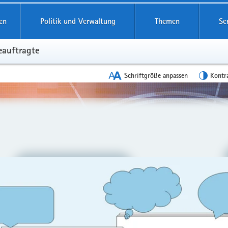
reifende
en
Politik und Verwaltung
Themen
Se
eauftragte
Schriftgröße anpassen
Kontr
en
leinstieg
lthemen