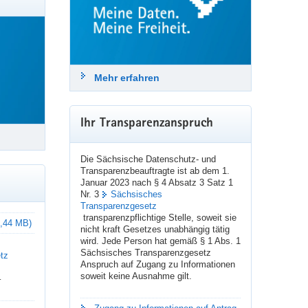
Länder Vorschläge für einen 
zukunftsfähigen Datenschutz, der 
Grundrechte der Menschen und eine 
 die Praxis um. Bei der Ausübung der verschiedenen
effektive Datennutzung gleichermaßen 
erkehrende Fragen zu diesem Themenkomplex
gewährleistet. 
Mehr erfahren
Bis zum 10. September 2026 können 
Bürger_innen, Behörden, Unternehmen, 
NGO und Initiativen diese Vorschläge 
kommentieren und eigene Vorschläge 
Ihr Transparenzanspruch
einbringen.
Macht mit! ➡️ 
baden-
Die Sächsische Datenschutz- und
wuerttemberg.datenschutz
Transparenzbeauftragte ist ab dem 1.
Januar 2023 nach § 4 Absatz 3 Satz 1
Nr. 3
Sächsisches
#
Datenschutz
#
DSGVO
#
Grundrechte
Transparenzgesetz
#
Datenschutzreform
#
StuttgarterImpulse
transparenzpflichtige Stelle, soweit sie
 3,44 MB)
nicht kraft Gesetzes unabhängig tätig
wird. Jede Person hat gemäß § 1 Abs. 1
Sächsisches Transparenzgesetz
tz
24. Juli 2026
Anspruch auf Zugang zu Informationen
soweit keine Ausnahme gilt.
–
sdtb
Datenschutz & Transparenz
@sdtb