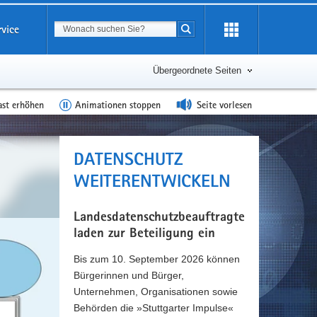
Suchbegriff
rvice
Suche starten
Übergeordnete Seiten
ast erhöhen
Animationen stoppen
Seite vorlesen
DATENSCHUTZ
WEITERENTWICKELN
Landesdatenschutzbeauftragte
laden zur Beteiligung ein
Bis zum 10. September 2026 können
Bürgerinnen und Bürger,
Unternehmen, Organisationen sowie
Behörden die »Stuttgarter Impulse«