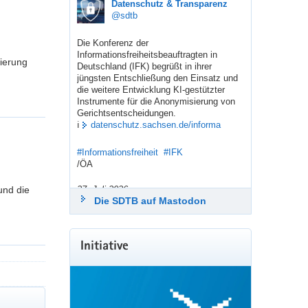
sdtb
Datenschutz & Transparenz
@sdtb
Die Konferenz der 
Informationsfreiheitsbeauftragten in 
ierung
Deutschland (IFK) begrüßt in ihrer 
jüngsten Entschließung den Einsatz und 
die weitere Entwicklung KI-gestützter 
Instrumente für die Anonymisierung von 
Gerichtsentscheidungen.
ℹ️ 
datenschutz.sachsen.de/informa
#
Informationsfreiheit
#
IFK
/ÖA
und die
27. Juli 2026
Die SDTB auf Mastodon
sdtb
Datenschutz & Transparenz
@sdtb
Getrötet von: 
LfDI Pressestelle
Initiative
Mit den „Stuttgarter Impulsen“ zur 
Modernisierung des Datenschutzes 
machen die 
Datenschutzaufsichtsbehörden der 