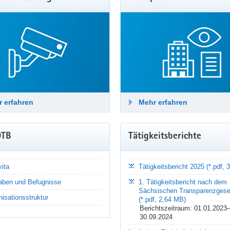
ge Fragen zum Datenschutz
äte, Gemeinderäte und Kreistage setzen demokratische Grundrechte in
eiten werden regelmäßig personenbezogene Daten verarbeitet. Wied
ortet die SDTB in den FAQ.
hr erfahren
 erfahren
Mehr erfahren
DTB
Tätigkeitsberichte
ita
Tätigkeitsbericht 2025 (*.pdf,
aben und Befugnisse
1. Tätigkeitsbericht nach dem
Sächsischen Transparenzgese
isationsstruktur
(*.pdf, 2,64 MB)
Berichtszeitraum: 01.01.2023
30.09.2024