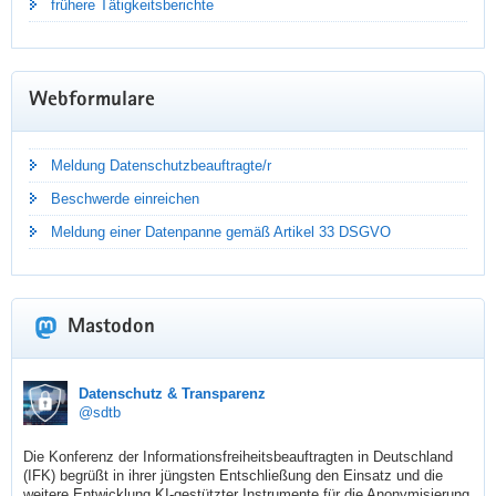
frühere Tätigkeitsberichte
Webformulare
Meldung Datenschutzbeauftragte/r
Beschwerde einreichen
Meldung einer Datenpanne gemäß Artikel 33 DSGVO
Mastodon
TÄTIGKEITSBERICHT DATENSCHUTZ
sdtb
Datenschutz & Transparenz
@sdtb
2025
Die Konferenz der Informationsfreiheitsbeauftragten in Deutschland 
(IFK) begrüßt in ihrer jüngsten Entschließung den Einsatz und die 
Dr. Juliane Hundert hat ihren neuen Jahresbericht
weitere Entwicklung KI-gestützter Instrumente für die Anonymisierung 