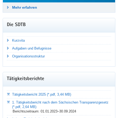
Mehr erfahren
Die SDTB
Kurzvita
Aufgaben und Befugnisse
NEUIGKEITEN PER E-MAIL
Organisationsstruktur
Bleiben Sie auf dem Laufenden!
Mit dem Newsletter der Sächsischen Datenschutz- und
Tätigkeitsberichte
Transparenzbeauftragten erhalten Sie quartalsweise aktuelle
Informationen, Tipps und Praxiswissen – kostenlos und direkt
in Ihr E-Mail-Postfach.
Tätigkeitsbericht 2025 (*.pdf, 3,44 MB)
1. Tätigkeitsbericht nach dem Sächsischen Transparenzgesetz
Mehr erfahren
(*.pdf, 2,64 MB)
Berichtszeitraum: 01.01.2023–30.09.2024