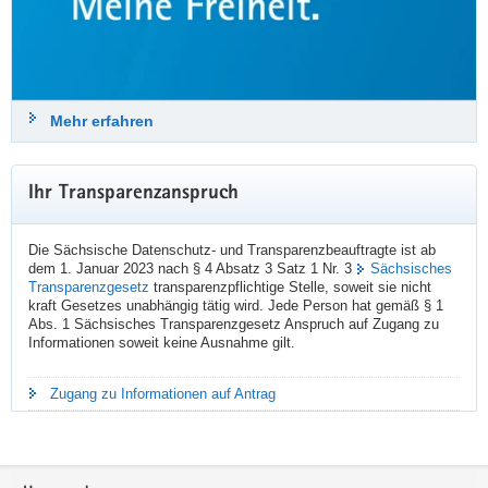
#
StuttgarterImpulse
24. Juli 2026
Mehr erfahren
sdtb
Datenschutz & Transparenz
@sdtb
Ihr Transparenzanspruch
Der SDTB-Newsletter 03/2026 »Datenschutz und Transparenz in 
Sachsen« ist erschienen:
Die Sächsische Datenschutz- und Transparenzbeauftragte ist ab
👉️️️  
datenschutz.sachsen.de/downloa
dem 1. Januar 2023 nach § 4 Absatz 3 Satz 1 Nr. 3
Sächsisches
Transparenzgesetz
transparenzpflichtige Stelle, soweit sie nicht
Themen sind u. a.:
kraft Gesetzes unabhängig tätig wird. Jede Person hat gemäß § 1
➡️ FAQ zum Datenschutz beim Einsatz von Künstlicher Intelligenz
Abs. 1 Sächsisches Transparenzgesetz Anspruch auf Zugang zu
➡️ Vorschläge der Landesdatenschutzbeauftragten zur Modernisierung 
Informationen soweit keine Ausnahme gilt.
des Datenschutzes
➡️ geplanter Kahlschlag bei der Informationsfreiheit
➡️ Roadshow zur Cybersicherheit
Zugang zu Informationen auf Antrag
📝 Hier geht's zur Newsletter-Anmeldung:  
datenschutz.sachsen.de/newslet
Footer-