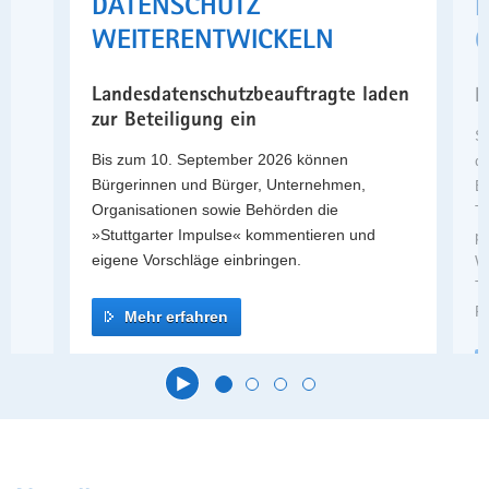
DATENSCHUTZ
a
WEITERENTWICKELN
G
v
i
Landesdatenschutzbeauftragte laden
H
g
zur Beteiligung ein
a
St
t
e,
Bis zum 10. September 2026 können
de
i
Bürgerinnen und Bürger, Unternehmen,
B
o
Organisationen sowie Behörden die
T
n
»Stuttgarter Impulse« kommentieren und
p
eigene Vorschläge einbringen.
W
T
F
Mehr erfahren
Hauptinhalt