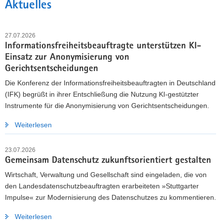
Aktuelles
27.07.2026
Informationsfreiheitsbeauftragte unterstützen KI-
Einsatz zur Anonymisierung von
Gerichtsentscheidungen
Die Konferenz der Informationsfreiheitsbeauftragten in Deutschland
(IFK) begrüßt in ihrer Entschließung die Nutzung KI-gestützter
Instrumente für die Anonymisierung von Gerichtsentscheidungen.
Weiterlesen
DATENSCHUTZ WEITERENTWICKELN
23.07.2026
Landesdatenschutzbeauftragte laden zur
Gemeinsam Datenschutz zukunftsorientiert gestalten
Beteiligung ein
Wirtschaft, Verwaltung und Gesellschaft sind eingeladen, die von
Bis zum 10. September 2026 können Bürgerinnen und
den Landesdatenschutzbeauftragten erarbeiteten »Stuttgarter
Bürger, Unternehmen, Organisationen sowie Behörden die
Impulse« zur Modernisierung des Datenschutzes zu kommentieren.
»Stuttgarter Impulse« kommentieren und eigene Vorschläge
Weiterlesen
einbringen.