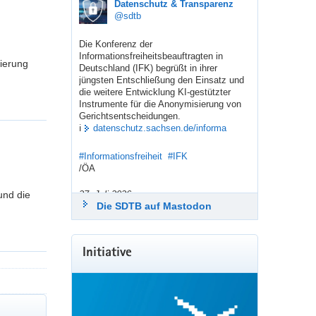
sdtb
Datenschutz & Transparenz
@sdtb
Die Konferenz der 
Informationsfreiheitsbeauftragten in 
ierung
Deutschland (IFK) begrüßt in ihrer 
jüngsten Entschließung den Einsatz und 
die weitere Entwicklung KI-gestützter 
Instrumente für die Anonymisierung von 
Gerichtsentscheidungen.
ℹ️ 
datenschutz.sachsen.de/informa
#
Informationsfreiheit
#
IFK
/ÖA
und die
27. Juli 2026
Die SDTB auf Mastodon
sdtb
Datenschutz & Transparenz
@sdtb
Getrötet von: 
LfDI Pressestelle
Initiative
Mit den „Stuttgarter Impulsen“ zur 
Modernisierung des Datenschutzes 
machen die 
Datenschutzaufsichtsbehörden der 