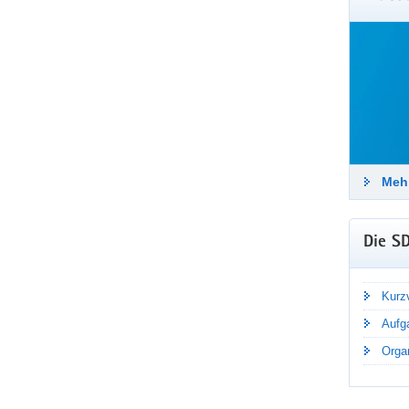
Häufi
Stadtr
Tätigk
beantw
Me
Mehr
Die S
Kurzv
Aufg
Organ