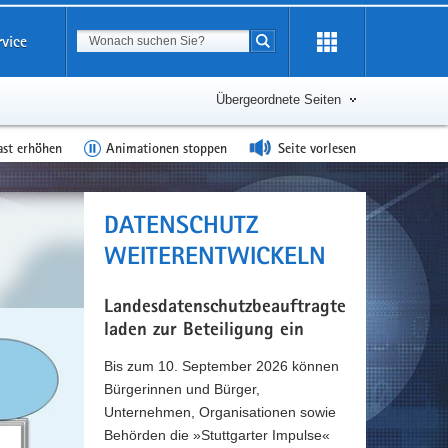
Suchbegriff
rvice
Suche starten
Übergeordnete Seiten
ast erhöhen
Animationen stoppen
Seite vorlesen
DATENSCHUTZ
WEITERENTWICKELN
Landesdatenschutzbeauftragte
laden zur Beteiligung ein
Bis zum 10. September 2026 können
Bürgerinnen und Bürger,
Unternehmen, Organisationen sowie
Behörden die »Stuttgarter Impulse«