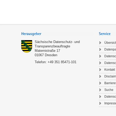
Footer-
Bereich
Herausgeber
Service
Sächsische Datenschutz- und
Übersic
Transparenzbeauftragte
Datenp
Maternistraße 17
01067
Dresden
Datensc
Telefon:
+49 351 85471-101
Datensc
Kontakt
NEU
Disclai
Barriere
Bleib
Suche
Mit de
Datensc
Tipps u
Impres
Me