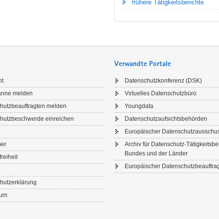
frühere Tätigkeitsberichte
Verwandte Portale
ht
Datenschutzkonferenz (DSK)
anne melden
Virtuelles Datenschutzbüro
hutzbeauftragten melden
Youngdata
hutzbeschwerde einreichen
Datenschutzaufsichtsbehörden
Europäischer Datenschutzausschu
IGKEITEN PER E-MAIL
mer
Archiv für Datenschutz-Tätigkeitsbe
Bundes und der Länder
freiheit
en Sie auf dem Laufenden!
Europäischer Datenschutzbeauftrag
m Newsletter der Sächsischen Datenschutz- und Transparenzbeauftragte
hutzerklärung
nd Praxiswissen – kostenlos und direkt in Ihr E-Mail-Postfach.
sum
hr erfahren