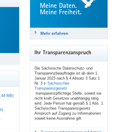
Länder Vorschläge für einen 
zukunftsfähigen Datenschutz, der 
Grundrechte der Menschen und eine 
 die Praxis um. Bei der Ausübung der verschiedenen
effektive Datennutzung gleichermaßen 
erkehrende Fragen zu diesem Themenkomplex
gewährleistet. 
Mehr erfahren
Bis zum 10. September 2026 können 
Bürger_innen, Behörden, Unternehmen, 
NGO und Initiativen diese Vorschläge 
kommentieren und eigene Vorschläge 
Ihr Transparenzanspruch
einbringen.
Macht mit! ➡️ 
baden-
Die Sächsische Datenschutz- und
wuerttemberg.datenschutz
Transparenzbeauftragte ist ab dem 1.
Januar 2023 nach § 4 Absatz 3 Satz 1
Nr. 3
Sächsisches
#
Datenschutz
#
DSGVO
#
Grundrechte
Transparenzgesetz
#
Datenschutzreform
#
StuttgarterImpulse
transparenzpflichtige Stelle, soweit sie
 3,44 MB)
nicht kraft Gesetzes unabhängig tätig
wird. Jede Person hat gemäß § 1 Abs. 1
Sächsisches Transparenzgesetz
tz
24. Juli 2026
Anspruch auf Zugang zu Informationen
soweit keine Ausnahme gilt.
–
sdtb
Datenschutz & Transparenz
@sdtb