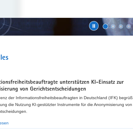
ENSCHUTZ WEITERENTWICKELN
t
sdatenschutzbeauftragte laden zur Beteiligung ein
les
m 10. September 2026 können Bürgerinnen und Bürger, Unternehmen, O
e« kommentieren und eigene Vorschläge einbringen.
ionsfreiheitsbeauftragte unterstützen KI-Einsatz zur
hr erfahren
sierung von Gerichtsentscheidungen
enz der Informationsfreiheitsbeauftragten in Deutschland (IFK) begrüßt
ung die Nutzung KI-gestützter Instrumente für die Anonymisierung von
ntscheidungen.
lesen