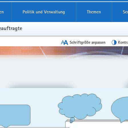
reifende
en
Politik und Verwaltung
Themen
Se
eauftragte
Schriftgröße anpassen
Kontr
en
leinstieg
lthemen