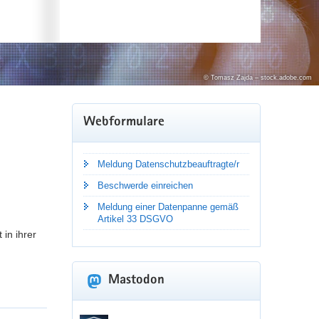
© nattana
© Tomasz Zajda – stock.adobe.com
Webformulare
rganisationen sowie Behörden die »Stuttgarter
Meldung Datenschutzbeauftragte/r
Beschwerde einreichen
Meldung einer Datenpanne gemäß
Artikel 33 DSGVO
 in ihrer
Mastodon