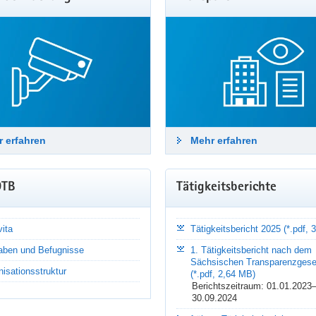
ge Fragen zum Datenschutz
äte, Gemeinderäte und Kreistage setzen demokratische Grundrechte in
eiten werden regelmäßig personenbezogene Daten verarbeitet. Wied
ortet die SDTB in den FAQ.
hr erfahren
 erfahren
Mehr erfahren
DTB
Tätigkeitsberichte
ita
Tätigkeitsbericht 2025 (*.pdf,
aben und Befugnisse
1. Tätigkeitsbericht nach dem
Sächsischen Transparenzgese
isationsstruktur
(*.pdf, 2,64 MB)
Berichtszeitraum: 01.01.2023
30.09.2024