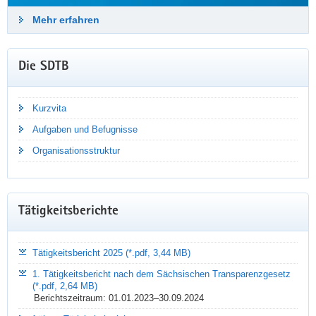
Mehr erfahren
Die SDTB
Kurzvita
Aufgaben und Befugnisse
NEUIGKEITEN PER E-MAIL
Organisationsstruktur
Bleiben Sie auf dem Laufenden!
Mit dem Newsletter der Sächsischen Datenschutz- und
Tätigkeitsberichte
Transparenzbeauftragten erhalten Sie quartalsweise aktuelle
Informationen, Tipps und Praxiswissen – kostenlos und direkt
in Ihr E-Mail-Postfach.
Tätigkeitsbericht 2025 (*.pdf, 3,44 MB)
1. Tätigkeitsbericht nach dem Sächsischen Transparenzgesetz
Mehr erfahren
(*.pdf, 2,64 MB)
Berichtszeitraum: 01.01.2023–30.09.2024