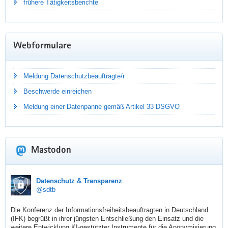
frühere Tätigkeitsberichte
Webformulare
Meldung Datenschutzbeauftragte/r
Beschwerde einreichen
Meldung einer Datenpanne gemäß Artikel 33 DSGVO
Mastodon
TÄTIGKEITSBERICHT DATENSCHUTZ
sdtb
Datenschutz & Transparenz
@sdtb
2025
Die Konferenz der Informationsfreiheitsbeauftragten in Deutschland 
(IFK) begrüßt in ihrer jüngsten Entschließung den Einsatz und die 
Dr. Juliane Hundert hat ihren neuen Jahresbericht
weitere Entwicklung KI-gestützter Instrumente für die Anonymisierung 