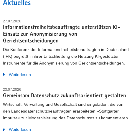
Aktuelles
27.07.2026
Informationsfreiheitsbeauftragte unterstützen KI-
Einsatz zur Anonymisierung von
Gerichtsentscheidungen
Die Konferenz der Informationsfreiheitsbeauftragten in Deutschland
(IFK) begrüßt in ihrer Entschließung die Nutzung KI-gestützter
Instrumente für die Anonymisierung von Gerichtsentscheidungen.
Weiterlesen
DATENSCHUTZ WEITERENTWICKELN
23.07.2026
Landesdatenschutzbeauftragte laden zur
Gemeinsam Datenschutz zukunftsorientiert gestalten
Beteiligung ein
Wirtschaft, Verwaltung und Gesellschaft sind eingeladen, die von
Bis zum 10. September 2026 können Bürgerinnen und
den Landesdatenschutzbeauftragten erarbeiteten »Stuttgarter
Bürger, Unternehmen, Organisationen sowie Behörden die
Impulse« zur Modernisierung des Datenschutzes zu kommentieren.
»Stuttgarter Impulse« kommentieren und eigene Vorschläge
Weiterlesen
einbringen.