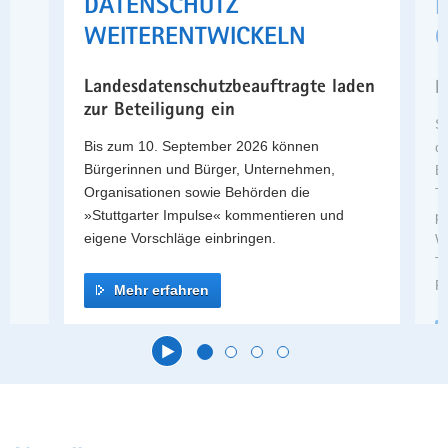
DATENSCHUTZ
a
WEITERENTWICKELN
G
v
i
Landesdatenschutzbeauftragte laden
H
g
zur Beteiligung ein
a
St
t
e,
Bis zum 10. September 2026 können
de
i
Bürgerinnen und Bürger, Unternehmen,
B
o
Organisationen sowie Behörden die
T
n
»Stuttgarter Impulse« kommentieren und
p
eigene Vorschläge einbringen.
W
T
F
Mehr erfahren
Hauptinhalt