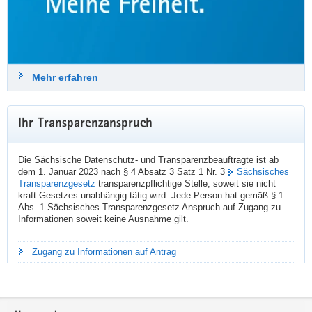
#
StuttgarterImpulse
24. Juli 2026
Mehr erfahren
sdtb
Datenschutz & Transparenz
@sdtb
Ihr Transparenzanspruch
Der SDTB-Newsletter 03/2026 »Datenschutz und Transparenz in 
Sachsen« ist erschienen:
Die Sächsische Datenschutz- und Transparenzbeauftragte ist ab
👉️️️  
datenschutz.sachsen.de/downloa
dem 1. Januar 2023 nach § 4 Absatz 3 Satz 1 Nr. 3
Sächsisches
Transparenzgesetz
transparenzpflichtige Stelle, soweit sie nicht
Themen sind u. a.:
kraft Gesetzes unabhängig tätig wird. Jede Person hat gemäß § 1
➡️ FAQ zum Datenschutz beim Einsatz von Künstlicher Intelligenz
Abs. 1 Sächsisches Transparenzgesetz Anspruch auf Zugang zu
➡️ Vorschläge der Landesdatenschutzbeauftragten zur Modernisierung 
Informationen soweit keine Ausnahme gilt.
des Datenschutzes
➡️ geplanter Kahlschlag bei der Informationsfreiheit
➡️ Roadshow zur Cybersicherheit
Zugang zu Informationen auf Antrag
📝 Hier geht's zur Newsletter-Anmeldung:  
datenschutz.sachsen.de/newslet
Footer-