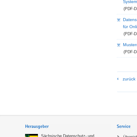
Syste
(PDF-Da
Datens
für On
(PDF-Da
Muster
(PDF-Da
zurück
Footer-
Bereich
Herausgeber
Service
Sächsische Datenschutz- und