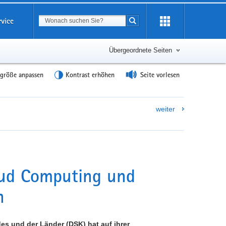
Suchbegriff
rvice
Suche starten
Übergeordnete Seiten
tgröße anpassen
Kontrast erhöhen
Seite vorlesen
weiter
oud Computing und
n
 und der Länder (DSK) hat auf ihrer