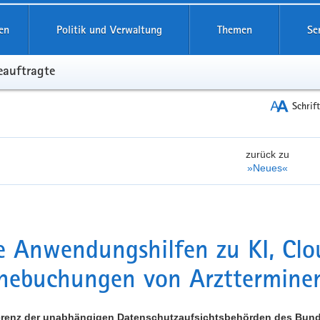
reifende
en
Politik und Verwaltung
Themen
Se
eauftragte
Schrif
zurück zu
»Neues«
 Anwendungshilfen zu KI, Cl
nebuchungen von Arzttermine
erenz der unabhängigen Datenschutzaufsichtsbehörden des Bundes