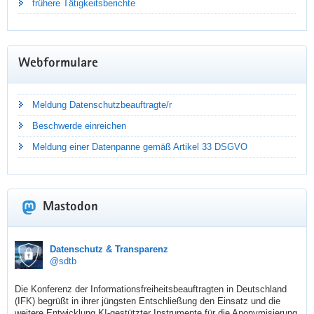
frühere Tätigkeitsberichte
Webformulare
Meldung Datenschutzbeauftragte/r
Beschwerde einreichen
Meldung einer Datenpanne gemäß Artikel 33 DSGVO
Mastodon
TÄTIGKEITSBERICHT DATENSCHUTZ
sdtb
Datenschutz & Transparenz
@sdtb
2025
Die Konferenz der Informationsfreiheitsbeauftragten in Deutschland 
(IFK) begrüßt in ihrer jüngsten Entschließung den Einsatz und die 
Dr. Juliane Hundert hat ihren neuen Jahresbericht
weitere Entwicklung KI-gestützter Instrumente für die Anonymisierung 