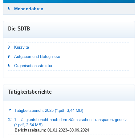
Mehr erfahren
Die SDTB
Kurzvita
Aufgaben und Befugnisse
NEUIGKEITEN PER E-MAIL
Organisationsstruktur
Bleiben Sie auf dem Laufenden!
Mit dem Newsletter der Sächsischen Datenschutz- und
Tätigkeitsberichte
Transparenzbeauftragten erhalten Sie quartalsweise aktuelle
Informationen, Tipps und Praxiswissen – kostenlos und direkt
in Ihr E-Mail-Postfach.
Tätigkeitsbericht 2025 (*.pdf, 3,44 MB)
1. Tätigkeitsbericht nach dem Sächsischen Transparenzgesetz
Mehr erfahren
(*.pdf, 2,64 MB)
Berichtszeitraum: 01.01.2023–30.09.2024