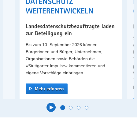
DATENSCHUTZ
a
WEITERENTWICKELN
G
v
i
Landesdatenschutzbeauftragte laden
H
g
zur Beteiligung ein
a
St
t
e,
Bis zum 10. September 2026 können
de
i
Bürgerinnen und Bürger, Unternehmen,
B
o
Organisationen sowie Behörden die
T
n
»Stuttgarter Impulse« kommentieren und
p
eigene Vorschläge einbringen.
W
T
F
Mehr erfahren
Hauptinhalt