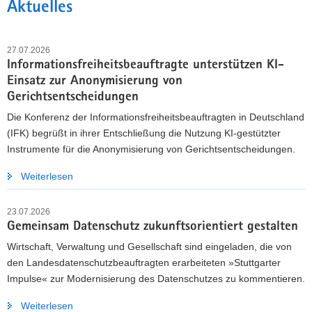
Aktuelles
27.07.2026
Informationsfreiheitsbeauftragte unterstützen KI-
Einsatz zur Anonymisierung von
Gerichtsentscheidungen
Die Konferenz der Informationsfreiheitsbeauftragten in Deutschland
(IFK) begrüßt in ihrer Entschließung die Nutzung KI-gestützter
Instrumente für die Anonymisierung von Gerichtsentscheidungen.
Weiterlesen
DATENSCHUTZ WEITERENTWICKELN
23.07.2026
Landesdatenschutzbeauftragte laden zur
Gemeinsam Datenschutz zukunftsorientiert gestalten
Beteiligung ein
Wirtschaft, Verwaltung und Gesellschaft sind eingeladen, die von
Bis zum 10. September 2026 können Bürgerinnen und
den Landesdatenschutzbeauftragten erarbeiteten »Stuttgarter
Bürger, Unternehmen, Organisationen sowie Behörden die
Impulse« zur Modernisierung des Datenschutzes zu kommentieren.
»Stuttgarter Impulse« kommentieren und eigene Vorschläge
Weiterlesen
einbringen.