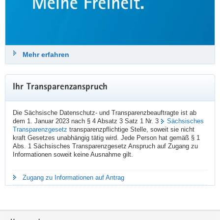
#
StuttgarterImpulse
24. Juli 2026
Mehr erfahren
sdtb
Datenschutz & Transparenz
@sdtb
Ihr Transparenzanspruch
Der SDTB-Newsletter 03/2026 »Datenschutz und Transparenz in 
Sachsen« ist erschienen:
Die Sächsische Datenschutz- und Transparenzbeauftragte ist ab
👉️️️  
datenschutz.sachsen.de/downloa
dem 1. Januar 2023 nach § 4 Absatz 3 Satz 1 Nr. 3
Sächsisches
Transparenzgesetz
transparenzpflichtige Stelle, soweit sie nicht
Themen sind u. a.:
kraft Gesetzes unabhängig tätig wird. Jede Person hat gemäß § 1
➡️ FAQ zum Datenschutz beim Einsatz von Künstlicher Intelligenz
Abs. 1 Sächsisches Transparenzgesetz Anspruch auf Zugang zu
➡️ Vorschläge der Landesdatenschutzbeauftragten zur Modernisierung 
Informationen soweit keine Ausnahme gilt.
des Datenschutzes
➡️ geplanter Kahlschlag bei der Informationsfreiheit
➡️ Roadshow zur Cybersicherheit
Zugang zu Informationen auf Antrag
📝 Hier geht's zur Newsletter-Anmeldung:  
datenschutz.sachsen.de/newslet
Footer-