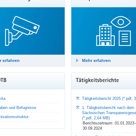
ge Fragen zum Datenschutz
äte, Gemeinderäte und Kreistage setzen demokratische Grundrechte in
eiten werden regelmäßig personenbezogene Daten verarbeitet. Wied
ortet die SDTB in den FAQ.
hr erfahren
 erfahren
Mehr erfahren
DTB
Tätigkeitsberichte
ita
Tätigkeitsbericht 2025 (*.pdf,
aben und Befugnisse
1. Tätigkeitsbericht nach dem
Sächsischen Transparenzgese
isationsstruktur
(*.pdf, 2,64 MB)
Berichtszeitraum: 01.01.2023
30.09.2024