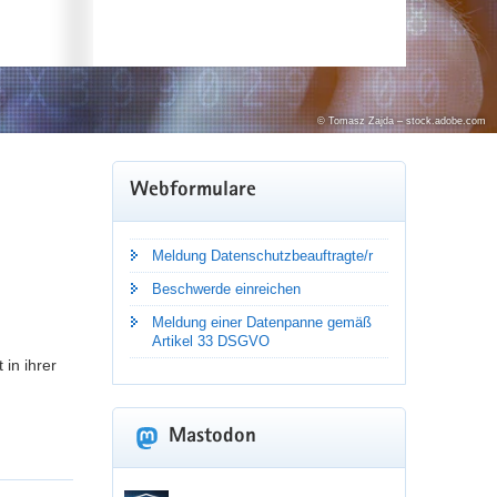
© nattana
© Tomasz Zajda – stock.adobe.com
Webformulare
rganisationen sowie Behörden die »Stuttgarter
Meldung Datenschutzbeauftragte/r
Beschwerde einreichen
Meldung einer Datenpanne gemäß
Artikel 33 DSGVO
 in ihrer
Mastodon