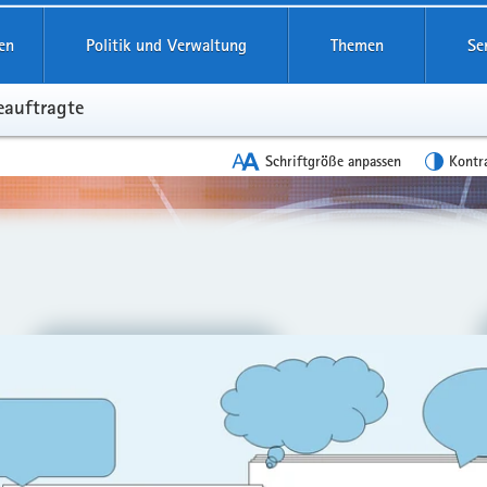
reifende
en
Politik und Verwaltung
Themen
Se
eauftragte
Schriftgröße anpassen
Kontr
en
leinstieg
lthemen