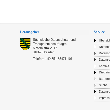
Footer-
Bereich
Herausgeber
Service
Sächsische Datenschutz- und
Übersic
Transparenzbeauftragte
Datenp
Maternistraße 17
01067
Dresden
Datensc
Telefon:
+49 351 85471-101
Datensc
Kontakt
NEU
Disclai
Barriere
Bleib
Suche
Mit de
Datensc
Tipps u
Impres
Me