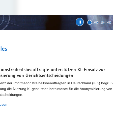
ENSCHUTZ WEITERENTWICKELN
t
sdatenschutzbeauftragte laden zur Beteiligung ein
les
m 10. September 2026 können Bürgerinnen und Bürger, Unternehmen, O
e« kommentieren und eigene Vorschläge einbringen.
ionsfreiheitsbeauftragte unterstützen KI-Einsatz zur
hr erfahren
sierung von Gerichtsentscheidungen
enz der Informationsfreiheitsbeauftragten in Deutschland (IFK) begrüßt
ung die Nutzung KI-gestützter Instrumente für die Anonymisierung von
ntscheidungen.
lesen