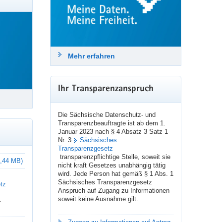
Länder Vorschläge für einen 
zukunftsfähigen Datenschutz, der 
Grundrechte der Menschen und eine 
 die Praxis um. Bei der Ausübung der verschiedenen
effektive Datennutzung gleichermaßen 
erkehrende Fragen zu diesem Themenkomplex
gewährleistet. 
Mehr erfahren
Bis zum 10. September 2026 können 
Bürger_innen, Behörden, Unternehmen, 
NGO und Initiativen diese Vorschläge 
kommentieren und eigene Vorschläge 
Ihr Transparenzanspruch
einbringen.
Macht mit! ➡️ 
baden-
Die Sächsische Datenschutz- und
wuerttemberg.datenschutz
Transparenzbeauftragte ist ab dem 1.
Januar 2023 nach § 4 Absatz 3 Satz 1
Nr. 3
Sächsisches
#
Datenschutz
#
DSGVO
#
Grundrechte
Transparenzgesetz
#
Datenschutzreform
#
StuttgarterImpulse
transparenzpflichtige Stelle, soweit sie
 3,44 MB)
nicht kraft Gesetzes unabhängig tätig
wird. Jede Person hat gemäß § 1 Abs. 1
Sächsisches Transparenzgesetz
tz
24. Juli 2026
Anspruch auf Zugang zu Informationen
soweit keine Ausnahme gilt.
–
sdtb
Datenschutz & Transparenz
@sdtb