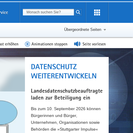
Suchbegriff
rvice
Suche starten
Übergeordnete Seiten
ast erhöhen
Animationen stoppen
Seite vorlesen
DATENSCHUTZ
WEITERENTWICKELN
Landesdatenschutzbeauftragte
laden zur Beteiligung ein
Bis zum 10. September 2026 können
Bürgerinnen und Bürger,
Unternehmen, Organisationen sowie
Behörden die »Stuttgarter Impulse«