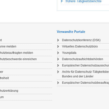
frühere Tätigkeitsberichte
Verwandte Portale
ht
Datenschutzkonferenz (DSK)
anne melden
Virtuelles Datenschutzbüro
hutzbeauftragten melden
Youngdata
hutzbeschwerde einreichen
Datenschutzaufsichtsbehörden
Europäischer Datenschutzausschu
IGKEITEN PER E-MAIL
mer
Archiv für Datenschutz-Tätigkeitsbe
Bundes und der Länder
freiheit
en Sie auf dem Laufenden!
Europäischer Datenschutzbeauftrag
m Newsletter der Sächsischen Datenschutz- und Transparenzbeauftragte
hutzerklärung
nd Praxiswissen – kostenlos und direkt in Ihr E-Mail-Postfach.
sum
hr erfahren