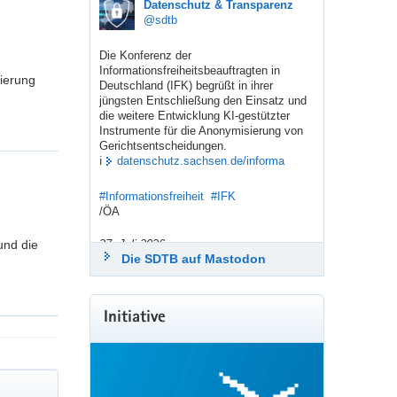
sdtb
Datenschutz & Transparenz
@sdtb
Die Konferenz der 
Informationsfreiheitsbeauftragten in 
ierung
Deutschland (IFK) begrüßt in ihrer 
jüngsten Entschließung den Einsatz und 
die weitere Entwicklung KI-gestützter 
Instrumente für die Anonymisierung von 
Gerichtsentscheidungen.
ℹ️ 
datenschutz.sachsen.de/informa
#
Informationsfreiheit
#
IFK
/ÖA
und die
27. Juli 2026
Die SDTB auf Mastodon
sdtb
Datenschutz & Transparenz
@sdtb
Getrötet von: 
LfDI Pressestelle
Initiative
Mit den „Stuttgarter Impulsen“ zur 
Modernisierung des Datenschutzes 
machen die 
Datenschutzaufsichtsbehörden der 