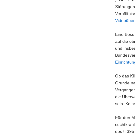
Störungen)
Verhältni
Videoübe
Eine Beson
auf die o
und insbe
Bundesver
Einrichtu
Ob das Kli
Grunde nac
Vergangenh
die Überw
sein. Kei
Für den M
suchtkrank
des § 39b