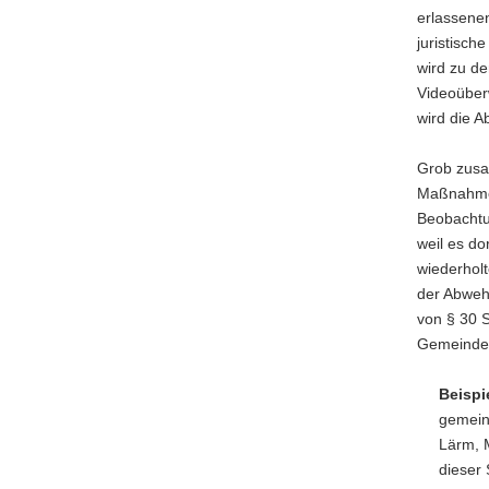
erlassene
juristisch
wird zu de
Videoüber
wird die A
Grob zusa
Maßnahme 
Beobachtu
weil es do
wiederhol
der Abweh
von § 30 
Gemeinde 
Beispi
gemein
Lärm, M
dieser 