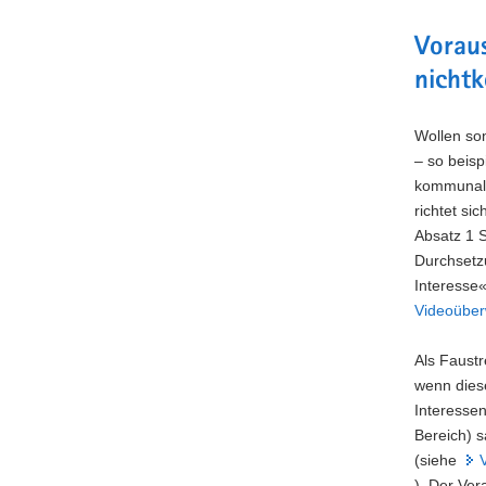
Vorau
nichtk
Wollen son
– so beis
kommunale
richtet si
Absatz 1 S
Durchsetz
Interesse«
Videoüber
Als Faustr
wenn dies
Interessen
Bereich) 
(siehe
). Der Ver