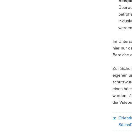
Beispi
Überwa
betroff
inklusi
werden
Im Unters
hier nur 
Bereiche e
Zur Siche
eigenen um
schutzwürd
eines höc
werden. Zu
die Video
Orient
SächsD