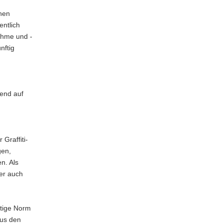
nen
entlich
ahme und -
nftig
gend auf
Graffiti-
gen,
n. Als
er auch
htige Norm
aus den