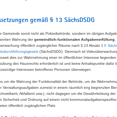
ssetzungen gemäß § 13 SächsDSDG
e Gemeinde somit nicht als Polizeibehörde, sondern im übrigen Aufga
annten Wahrung der
gemeindlich-funktionalen Aufgabenerfüllung
,
Überwachung öffentlich zugänglicher Räume nach § 13 Absatz 1
Sächs
tzdurchführungsgesetz
(SächsDSDG). Demnach ist Videoüberwachun
soweit dies zur Wahrnehmung einer im öffentlichen Interesse liegende
sübung des Hausrechts erforderlich ist und keine Anhaltspunkte dafür 
tzwürdige Interessen betroffener Personen überwiegen.
 es um die Wahrung der Funktionalität der Behörde, um die Wahrnehm
r Verwaltungsaufgaben zumeist in einem räumlich eng begrenzten Ber
Umweltamt, Abfallamt usw.), nicht dagegen um die Gewährleistung der
hen Sicherheit und Ordnung auf einem nicht kommunalaufgabenspezifis
eten öffentlich zugänglichen Platz.