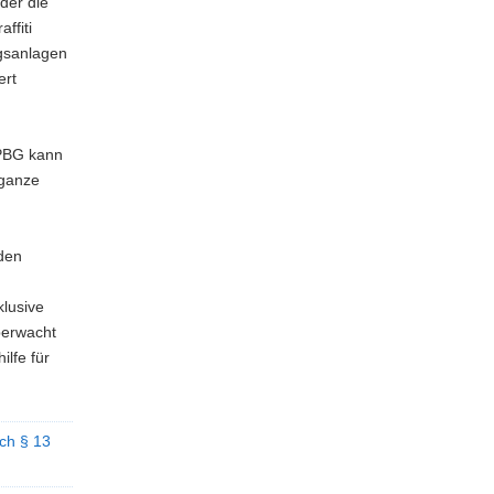
der die
ffiti
ngsanlagen
ert
sPBG kann
 ganze
den
d
klusive
berwacht
ilfe für
ch § 13