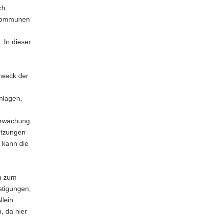
ch
r Kommunen
 In dieser
Zweck der
nlagen,
berwachung
etzungen
 kann die
n zum
stigungen,
llein
, da hier