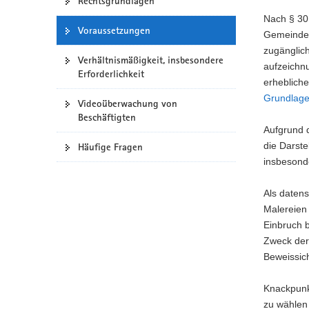
Rechtsgrundlagen
a
Nach § 30
Voraussetzungen
v
Gemeinden 
i
zugänglic
Verhältnismäßigkeit, insbesondere
g
aufzeichnu
Erforderlichkeit
a
erhebliche
t
Grundlage
Videoüberwachung von
i
Beschäftigten
o
Aufgrund 
n
die Darste
Häufige Fragen
insbesonde
Als datens
Malereien
Einbruch b
Zweck der
Beweissic
Knackpunkt
zu wählen