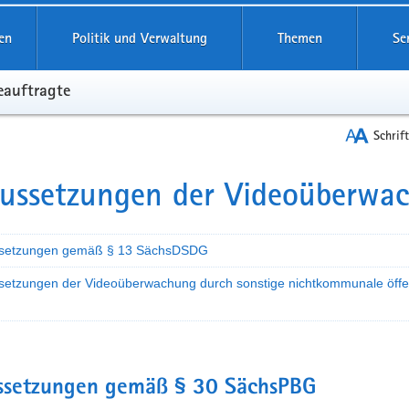
reifende
en
Politik und Verwaltung
Themen
Se
eauftragte
Schrif
ussetzungen der Videoüberwa
t
setzungen gemäß § 13 SächsDSDG
setzungen der Videoüberwachung durch sonstige nichtkommunale öffen
ssetzungen gemäß § 30 SächsPBG