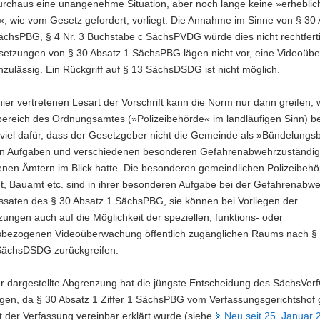
urchaus eine unangenehme Situation, aber noch lange keine »erheblic
«, wie vom Gesetz gefordert, vorliegt. Die Annahme im Sinne von § 30 
SächsPBG, § 4 Nr. 3 Buchstabe c SächsPVDG würde dies nicht rechtfert
setzungen von § 30 Absatz 1 SächsPBG lägen nicht vor, eine Videoü
zulässig. Ein Rückgriff auf § 13 SächsDSDG ist nicht möglich.
ier vertretenen Lesart der Vorschrift kann die Norm nur dann greifen,
reich des Ordnungsamtes (»Polizeibehörde« im landläufigen Sinn) bet
t viel dafür, dass der Gesetzgeber nicht die Gemeinde als »Bündelung
hren Aufgaben und verschiedenen besonderen Gefahrenabwehrzuständigk
enen Ämtern im Blick hatte. Die besonderen gemeindlichen Polizeibehö
, Bauamt etc. sind in ihrer besonderen Aufgabe bei der Gefahrenabwe
saten des § 30 Absatz 1 SächsPBG, sie können bei Vorliegen der
ungen auch auf die Möglichkeit der speziellen, funktions- oder
sbezogenen Videoüberwachung öffentlich zugänglichen Raums nach §
SächsDSDG zurückgreifen.
er dargestellte Abgrenzung hat die jüngste Entscheidung des SächsVer
gen, da § 30 Absatz 1 Ziffer 1 SächsPBG vom Verfassungsgerichtshof 
t der Verfassung vereinbar erklärt wurde (siehe
Neu seit 25. Januar 