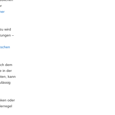
ur
ner
zu wird
htungen –
ischen
lich dem
e in der
uten, kann
ulässig
nken oder
derregel