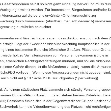
n Gesetzesnormen selbst so nicht ganz eindeutig hervor und muss dur
e Auslegung ermittelt werden. Für interessierte Bürger/innen und/ode
r Abgrenzung auf die bereits erwähnte »Orientierungshilfe zur
wachung durch Kommunen« (abrufbar unter: sdb.de/vue16) verwiesen.
bgrenzung ausführlich beleuchtet.
mmenfassend lässt sich aber sagen, dass die Abgrenzung nach dem 
erfolgt: Liegt der Zweck der Videoüberwachung hauptsächlich in der
ng eines bestimmten Bereichs öffentlicher Straßen, Plätze oder Grüna
rt wiederholt zu Verhaltensweisen von Personen gekommen ist, die in
ten, erheblichen Rechtsgutverletzungen münden, und soll die Videoü
r dieser Gefahr dienen, ist die Maßnahme zulässig, wenn die Vorauss
SächsPBG vorliegen. Wenn diese Voraussetzungen nicht gegeben sind,
auch nicht auf § 13 SächsDSDG zurückgreifen (Sperrwirkung).
el:
Auf einem städtischen Platz sammeln sich ständig Personengruppe
samen Drogen-/Alkoholkonsum. Es entstehen hieraus Pöbeleien, Belä
üll; Passanten fühlen sich in der Gegenwart dieser Gruppe unsicher. A
Sachverhalt kann die Videoüberwachung des Platzes nicht rechtfertigen