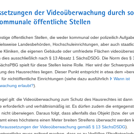
ssetzungen der Videoüberwachung durch so
ommunale öffentliche Stellen
stige öffentlichen Stellen, die weder kommunal oder polizeilich Aufgabe
pielsweise Landesbehörden, Hochschuleinrichtungen, aber auch staatli
 Kliniken, die eigenen Gebäude oder umfriedete Flächen videoüberw
ch dies ausschließlich nach § 13 Absatz 1 SächsDSDG. Die Norm des § 
ächsPBG spielt für diese Stellen keine Rolle. Hier wird der Schwerpunk
ung des Hausrechtes liegen. Dieser Punkt entspricht in etwa dem »ber
 für nichtöffentliche Einrichtungen (siehe dazu ausführlich
Wann ist
wachung erlaubt?
).
egel gilt: die Videoüberwachung zum Schutz des Hausrechtes ist dann 
e erforderlich und verhältnismäßig ist. Es dürfen zudem die entgegen
 nicht überwiegen. Daraus folgt, dass allenfalls das Objekt (bzw. der u
samt eines höchstens einen Meter breiten Streifens überwacht werden 
Voraussetzungen der Videoüberwachung gemäß § 13 SächsDSDG
).
antwortliche muss geltend machen, dass es zu Vorfällen (Straftaten/erh