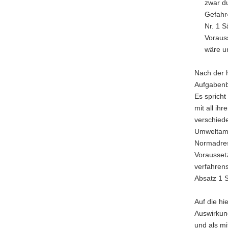
zwar d
Gefahr
Nr. 1 
Voraus
wäre un
Nach der h
Aufgabenbe
Es sprich
mit all i
verschied
Umweltamt
Normadres
Voraussetz
verfahren
Absatz 1 
Auf die hi
Auswirkun
und als mi