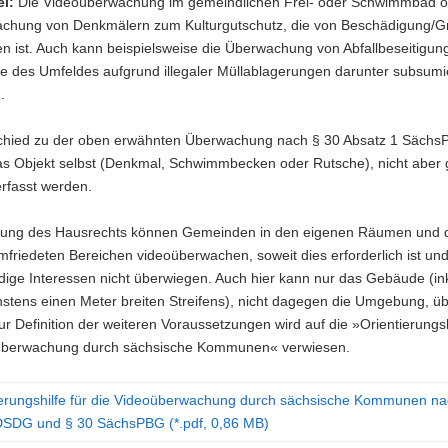
el:
Die Videoüberwachung im gemeindlichen Frei- oder Schwimmbad o
chung von Denkmälern zum Kulturgutschutz, die von Beschädigung/Gra
en ist. Auch kann beispielsweise die Überwachung von Abfallbeseitigu
ve des Umfeldes aufgrund illegaler Müllablagerungen darunter subsumi
.
chied zu der oben erwähnten Überwachung nach § 30 Absatz 1 Säch
das Objekt selbst (Denkmal, Schwimmbecken oder Rutsche), nicht aber
rfasst werden.
rung des Hausrechts können Gemeinden in den eigenen Räumen und 
friedeten Bereichen videoüberwachen, soweit dies erforderlich ist un
ige Interessen nicht überwiegen. Auch hier kann nur das Gebäude (in
hstens einen Meter breiten Streifens), nicht dagegen die Umgebung, ü
r Definition der weiteren Voraussetzungen wird auf die »Orientierungsh
überwachung durch sächsische Kommunen« verwiesen.
ierungshilfe für die Videoüberwachung durch sächsische Kommunen na
SDG und § 30 SächsPBG (*.pdf, 0,86 MB)