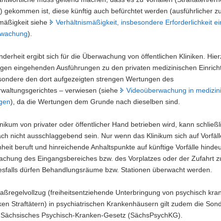
 gekommen ist, diese künftig auch befürchtet werden (ausführlicher z
smäßigkeit siehe
Verhältnismäßigkeit, insbesondere Erforderlichkeit ei
rwachung
).
derheit ergibt sich für die Überwachung von öffentlichen Kliniken. Hier
bigen eingehenden Ausführungen zu den privaten medizinischen Einric
sondere den dort aufgezeigten strengen Wertungen des
waltungsgerichtes – verwiesen (siehe
Videoüberwachung in medizin
ngen
), da die Wertungen dem Grunde nach dieselben sind.
nikum von privater oder öffentlicher Hand betrieben wird, kann schließ
h nicht ausschlaggebend sein. Nur wenn das Klinikum sich auf Vorfäll
eit beruft und hinreichende Anhaltspunkte auf künftige Vorfälle hinde
achung des Eingangsbereiches bzw. des Vorplatzes oder der Zufahrt z
nesfalls dürfen Behandlungsräume bzw. Stationen überwacht werden.
aßregelvollzug (freiheitsentziehende Unterbringung von psychisch kra
en Straftätern) in psychiatrischen Krankenhäusern gilt zudem die Son
 Sächsisches Psychisch-Kranken-Gesetz (SächsPsychKG).