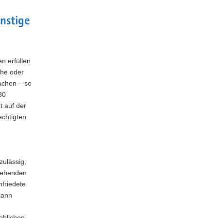
nstige
n erfüllen
che oder
achen – so
30
t auf der
echtigten
zulässig,
stehenden
mfriedete
kann
eblichen