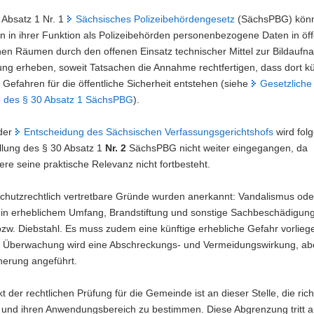
 Absatz 1 Nr. 1
Sächsisches Polizeibehördengesetz
(SächsPBG) kön
in ihrer Funktion als Polizeibehörden personenbezogene Daten in öff
hen Räumen durch den offenen Einsatz technischer Mittel zur Bildaufn
ng erheben, soweit Tatsachen die Annahme rechtfertigen, dass dort kü
 Gefahren für die öffentliche Sicherheit entstehen (siehe
Gesetzliche
 des § 30 Absatz 1 SächsPBG
).
der
Entscheidung des Sächsischen Verfassungsgerichtshofs
wird fol
llung des § 30 Absatz 1
Nr. 2
SächsPBG nicht weiter eingegangen, da
re seine praktische Relevanz nicht fortbesteht.
chutzrechtlich vertretbare Gründe wurden anerkannt: Vandalismus oder 
 in erheblichem Umfang, Brandstiftung und sonstige Sachbeschädigun
zw. Diebstahl. Es muss zudem eine künftige erhebliche Gefahr vorliege
 Überwachung wird eine Abschreckungs- und Vermeidungswirkung, ab
herung angeführt.
 der rechtlichen Prüfung für die Gemeinde ist an dieser Stelle, die ric
 und ihren Anwendungsbereich zu bestimmen. Diese Abgrenzung tritt 