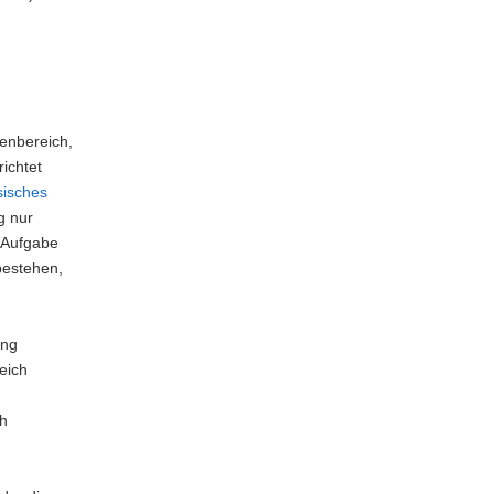
benbereich,
 richtet
isches
g nur
n Aufgabe
bestehen,
ung
eich
ch