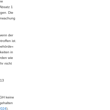
he
Absatz 1
igen. Die
berwachung
 wenn der
roffen ist.
sbehörde«
eiten in
rden wie
hr nicht
 13
fGH keine
gehalten
2024
).