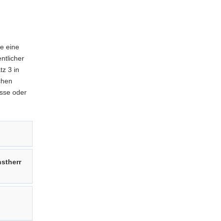
e eine
ntlicher
tz 3 in
chen
esse oder
stherr