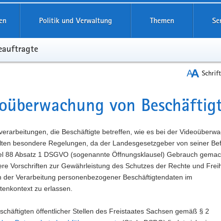
reifende
en
Politik und Verwaltung
Themen
Se
eauftragte
Schrif
oüberwachung von Beschäftigte
t
erarbeitungen, die Beschäftigte betreffen, wie es bei der Videoüberw
 gelten besondere Regelungen, da der Landesgesetzgeber von seiner Be
kel 88 Absatz 1 DSGVO (sogenannte Öffnungsklausel) Gebrauch gemach
ere Vorschriften zur Gewährleistung des Schutzes der Rechte und Frei
ich der Verarbeitung personenbezogener Beschäftigtendaten im
tenkontext zu erlassen.
schäftigten öffentlicher Stellen des Freistaates Sachsen gemäß § 2