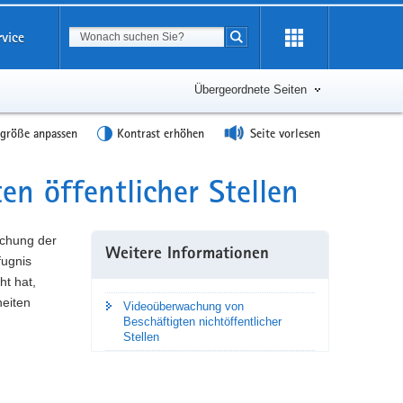
Suchbegriff
rvice
Suche starten
Übergeordnete Seiten
tgröße anpassen
Kontrast erhöhen
Seite vorlesen
n öffentlicher Stellen
achung der
Weitere Informationen
fugnis
t hat,
heiten
Videoüberwachung von
Beschäftigten nichtöffentlicher
Stellen