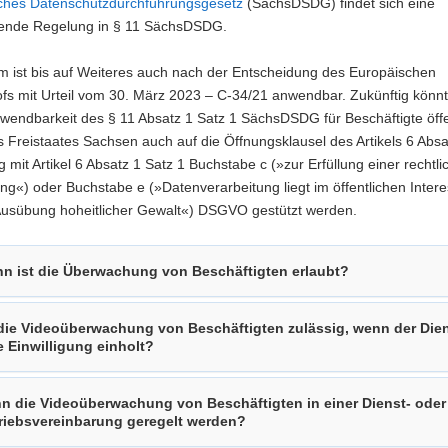
ches Datenschutzdurchführungsgesetz
(SächsDSDG) findet sich eine
ende Regelung in § 11 SächsDSDG.
m ist bis auf Weiteres auch nach der Entscheidung des Europäischen
fs mit Urteil vom 30. März 2023 – C-34/21 anwendbar. Zukünftig könnt
wendbarkeit des § 11 Absatz 1 Satz 1 SächsDSDG für Beschäftigte öffe
s Freistaates Sachsen auch auf die Öffnungsklausel des Artikels 6 Absa
 mit Artikel 6 Absatz 1 Satz 1 Buchstabe c (»zur Erfüllung einer rechtli
ung«) oder Buchstabe e (»Datenverarbeitung liegt im öffentlichen Inter
n Ausübung hoheitlicher Gewalt«) DSGVO gestützt werden.
n ist die Überwachung von Beschäftigten erlaubt?
 die Videoüberwachung von Beschäftigten zulässig, wenn der Dien
e Einwilligung einholt?
n die Videoüberwachung von Beschäftigten in einer Dienst- oder
riebsvereinbarung geregelt werden?