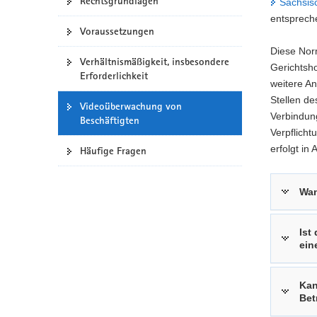
Rechtsgrundlagen
Sächsis
a
entsprech
Voraussetzungen
v
i
Diese Nor
Verhältnismäßigkeit, insbesondere
g
Gerichtsho
Erforderlichkeit
a
weitere An
t
Stellen de
Videoüberwachung von
i
Verbindung
Beschäftigten
o
Verpflicht
n
erfolgt i
Häufige Fragen
Wan
Ist
ein
Kan
Bet