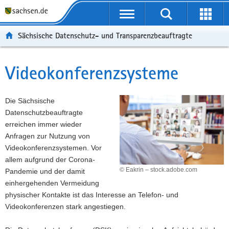
P
P
H
F
o
o
a
o
r
r
u
o
Sächsische Datenschutz- und Transparenzbeauftragte
t
t
p
t
a
a
t
e
l
l
i
r
Videokonferenzsysteme
Hauptinhalt
ü
n
n
-
b
a
h
B
e
v
a
e
Die Sächsische
r
i
l
r
Datenschutzbeauftragte
g
g
t
e
erreichen immer wieder
r
a
i
Anfragen zur Nutzung von
e
t
c
Videokonferenzsystemen. Vor
i
i
h
allem aufgrund der Corona-
f
o
© Eakrin – stock.adobe.com
Pandemie und der damit
e
n
einhergehenden Vermeidung
n
physischer Kontakte ist das Interesse an Telefon- und
d
Videokonferenzen stark angestiegen.
e
N