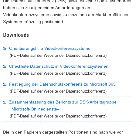
Die Datenschutzkonferenz (DSK) sowie einzelne Aufsichtsbehörden
a
haben sich zu allgemeinen Anforderungen an
v
Videokonferenzsysteme sowie zu einzelnen am Markt erhältlichen
i
Systemen frühzeitig positioniert.
g
a
Downloads
t
Orientierungshilfe Videokonferenzsysteme
i
(PDF-Datei auf der Website der Datenschutzkonferenz)
o
n
Checkliste Datenschutz in Videokonferenzsystemen
(PDF-Datei auf der Website der Datenschutzkonferenz)
Festlegung der Datenschutzkonferenz zu Microsoft 365
(PDF-Datei auf der Website der Datenschutzkonferenz)
Zusammenfassung des Berichts zur DSK-Arbeitsgruppe
»Microsoft-Onlinedienste«
(PDF-Datei auf der Website der Datenschutzkonferenz)
Die in den Papieren dargestellten Positionen sind nach wie vor