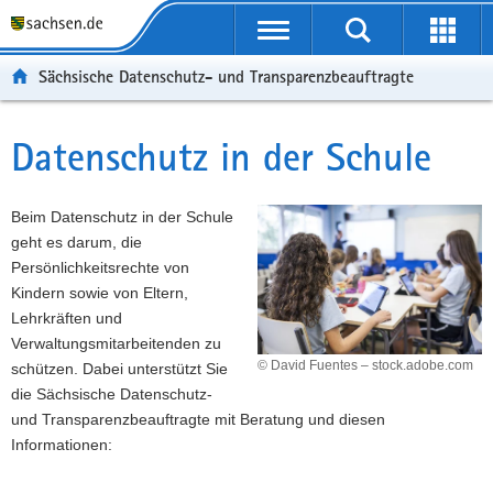
P
P
H
F
o
o
a
o
r
r
u
o
Sächsische Datenschutz- und Transparenzbeauftragte
t
t
p
t
a
a
t
e
l
l
i
r
Datenschutz in der Schule
Hauptinhalt
ü
n
n
-
b
a
h
B
e
v
a
e
Beim Datenschutz in der Schule
r
i
l
r
geht es darum, die
g
g
t
e
Persönlichkeitsrechte von
r
a
i
Kindern sowie von Eltern,
e
t
c
Lehrkräften und
i
i
h
Verwaltungsmitarbeitenden zu
f
o
© David Fuentes – stock.adobe.com
schützen. Dabei unterstützt Sie
e
n
die Sächsische Datenschutz-
n
und Transparenzbeauftragte mit Beratung und diesen
d
Informationen:
e
N