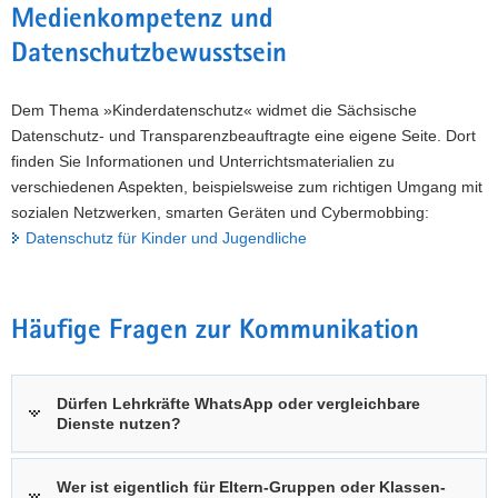
Medienkompetenz und
a
Datenschutzbewusstsein
v
i
g
Dem Thema »Kinderdatenschutz« widmet die Sächsische
a
Datenschutz- und Transparenzbeauftragte eine eigene Seite. Dort
t
finden Sie Informationen und Unterrichtsmaterialien zu
i
verschiedenen Aspekten, beispielsweise zum richtigen Umgang mit
o
sozialen Netzwerken, smarten Geräten und Cybermobbing:
n
Datenschutz für Kinder und Jugendliche
Häufige Fragen zur Kommunikation
Dürfen Lehrkräfte WhatsApp oder vergleichbare
Dienste nutzen?
Wer ist eigentlich für Eltern-Gruppen oder Klassen-