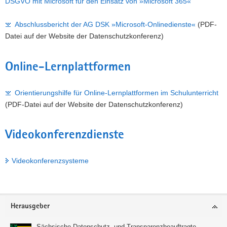
DSGVO mit Microsoft für den Einsatz von »Microsoft 365«
Abschlussbericht der AG DSK »Microsoft-Onlinedienste«
(PDF-
Datei auf der Website der Datenschutzkonferenz)
Online-Lernplattformen
Orientierungshilfe für Online-Lernplattformen im Schulunterricht
(PDF-Datei auf der Website der Datenschutzkonferenz)
Videokonferenzdienste
Videokonferenzsysteme
Footer-
Herausgeber
Bereich
Sächsische Datenschutz- und Transparenzbeauftragte