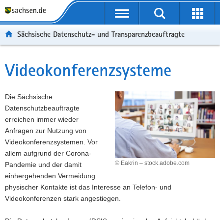
P
P
H
F
o
o
a
o
r
r
u
o
Sächsische Datenschutz- und Transparenzbeauftragte
t
t
p
t
a
a
t
e
l
l
i
r
Videokonferenzsysteme
Hauptinhalt
ü
n
n
-
b
a
h
B
e
v
a
e
Die Sächsische
r
i
l
r
Datenschutzbeauftragte
g
g
t
e
erreichen immer wieder
r
a
i
Anfragen zur Nutzung von
e
t
c
Videokonferenzsystemen. Vor
i
i
h
allem aufgrund der Corona-
f
o
© Eakrin – stock.adobe.com
Pandemie und der damit
e
n
einhergehenden Vermeidung
n
physischer Kontakte ist das Interesse an Telefon- und
d
Videokonferenzen stark angestiegen.
e
N