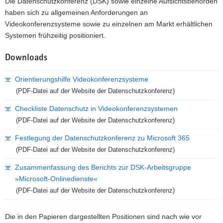
Die Datenschutzkonferenz (DSK) sowie einzelne Aufsichtsbehörden
a
haben sich zu allgemeinen Anforderungen an
v
Videokonferenzsysteme sowie zu einzelnen am Markt erhältlichen
i
Systemen frühzeitig positioniert.
g
a
Downloads
t
Orientierungshilfe Videokonferenzsysteme
i
(PDF-Datei auf der Website der Datenschutzkonferenz)
o
n
Checkliste Datenschutz in Videokonferenzsystemen
(PDF-Datei auf der Website der Datenschutzkonferenz)
Festlegung der Datenschutzkonferenz zu Microsoft 365
(PDF-Datei auf der Website der Datenschutzkonferenz)
Zusammenfassung des Berichts zur DSK-Arbeitsgruppe
»Microsoft-Onlinedienste«
(PDF-Datei auf der Website der Datenschutzkonferenz)
Die in den Papieren dargestellten Positionen sind nach wie vor