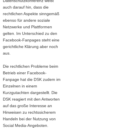
Datenschutzkonferenz weist
a
auch darauf hin, dass die
v
rechtlichen Aspekte sinngemäß
i
ebenso für andere soziale
g
Netzwerke und Plattformen
a
gelten. Im Unterschied zu den
t
Facebook-Fanpages steht eine
i
gerichtliche Klärung aber noch
o
aus.
n
Die rechtlichen Probleme beim
Betrieb einer Facebook-
Fanpage hat die DSK zudem im
Einzelnen in einem
Kurzgutachten dargestellt. Die
DSK reagiert mit den Antworten
auf das große Interesse an
Hinweisen zu rechtssicherem
Handeln bei der Nutzung von
Social Media-Angeboten.