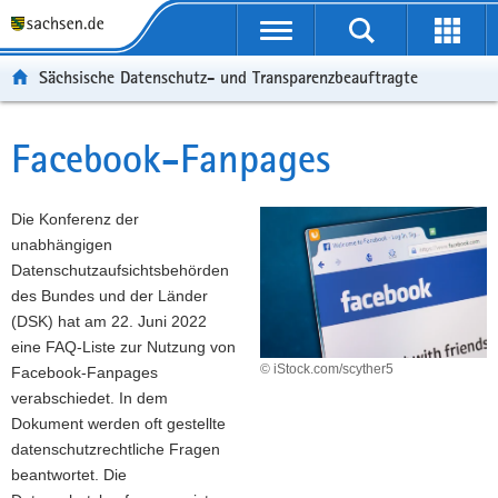
P
P
H
F
o
o
a
o
r
r
u
o
Sächsische Datenschutz- und Transparenzbeauftragte
t
t
p
t
a
a
t
e
l
l
i
r
Facebook-Fanpages
Hauptinhalt
ü
n
n
-
b
a
h
B
e
v
a
e
Die Konferenz der
r
i
l
r
unabhängigen
g
g
t
e
Datenschutzaufsichtsbehörden
r
a
i
des Bundes und der Länder
e
t
c
(DSK) hat am 22. Juni 2022
i
i
h
eine FAQ-Liste zur Nutzung von
f
o
© iStock.com/scyther5
Facebook-Fanpages
e
n
verabschiedet. In dem
n
Dokument werden oft gestellte
d
datenschutzrechtliche Fragen
e
beantwortet. Die
N