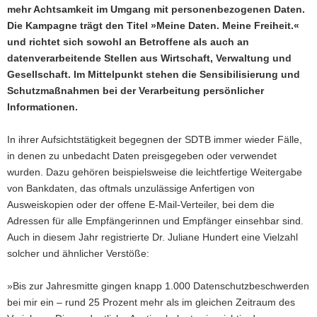
mehr Achtsamkeit im Umgang mit personenbezogenen Daten.
a
Die Kampagne trägt den Titel »Meine Daten. Meine Freiheit.«
v
und richtet sich sowohl an Betroffene als auch an
i
datenverarbeitende Stellen aus Wirtschaft, Verwaltung und
g
Gesellschaft. Im Mittelpunkt stehen die Sensibilisierung und
a
Schutzmaßnahmen bei der Verarbeitung persönlicher
t
Informationen.
i
o
In ihrer Aufsichtstätigkeit begegnen der SDTB immer wieder Fälle,
n
in denen zu unbedacht Daten preisgegeben oder verwendet
wurden. Dazu gehören beispielsweise die leichtfertige Weitergabe
von Bankdaten, das oftmals unzulässige Anfertigen von
Ausweiskopien oder der offene E-Mail-Verteiler, bei dem die
Adressen für alle Empfängerinnen und Empfänger einsehbar sind.
Auch in diesem Jahr registrierte Dr. Juliane Hundert eine Vielzahl
solcher und ähnlicher Verstöße:
»Bis zur Jahresmitte gingen knapp 1.000 Datenschutzbeschwerden
bei mir ein – rund 25 Prozent mehr als im gleichen Zeitraum des