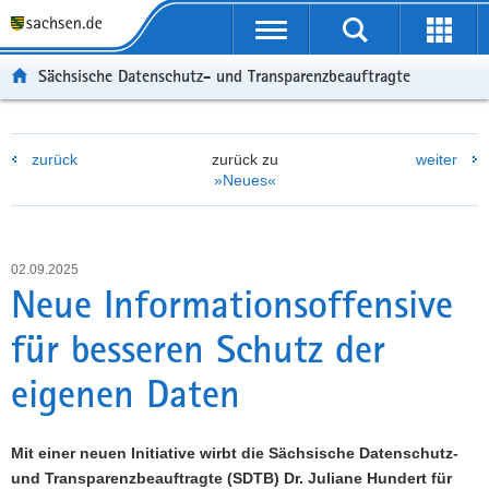
P
P
H
F
o
o
a
o
r
r
u
o
Sächsische Datenschutz- und Transparenzbeauftragte
t
t
p
t
a
a
t
e
l
l
i
r
zurück
zurück zu
weiter
ü
n
n
-
»Neues«
b
a
h
B
e
v
a
e
r
i
l
r
g
g
t
e
02.09.2025
r
a
i
Neue Informationsoffensive
e
t
c
für besseren Schutz der
i
i
h
f
o
eigenen Daten
e
n
n
d
Mit einer neuen Initiative wirbt die Sächsische Datenschutz-
e
und Transparenzbeauftragte (SDTB) Dr. Juliane Hundert für
N