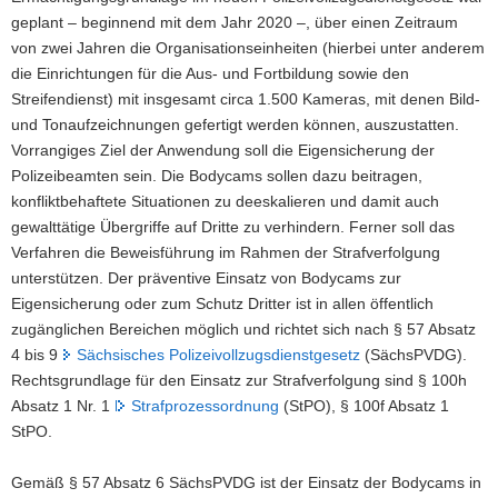
geplant – beginnend mit dem Jahr 2020 –, über einen Zeitraum
a
von zwei Jahren die Organisationseinheiten (hierbei unter anderem
v
die Einrichtungen für die Aus- und Fortbildung sowie den
i
Streifendienst) mit insgesamt circa 1.500 Kameras, mit denen Bild-
g
und Tonaufzeichnungen gefertigt werden können, auszustatten.
a
Vorrangiges Ziel der Anwendung soll die Eigensicherung der
t
Polizeibeamten sein. Die Bodycams sollen dazu beitragen,
i
konfliktbehaftete Situationen zu deeskalieren und damit auch
o
gewalttätige Übergriffe auf Dritte zu verhindern. Ferner soll das
n
Verfahren die Beweisführung im Rahmen der Strafverfolgung
unterstützen. Der präventive Einsatz von Bodycams zur
Eigensicherung oder zum Schutz Dritter ist in allen öffentlich
zugänglichen Bereichen möglich und richtet sich nach § 57 Absatz
4 bis 9
Sächsisches Polizeivollzugsdienstgesetz
(SächsPVDG).
Rechtsgrundlage für den Einsatz zur Strafverfolgung sind § 100h
Absatz 1 Nr. 1
Strafprozessordnung
(StPO), § 100f Absatz 1
StPO.
Gemäß § 57 Absatz 6 SächsPVDG ist der Einsatz der Bodycams in