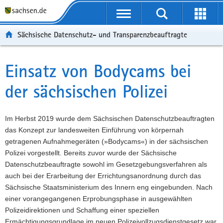
P
P
H
F
o
o
a
o
r
r
u
o
Sächsische Datenschutz- und Transparenzbeauftragte
t
t
p
t
a
a
t
e
l
l
i
r
Einsatz von Bodycams bei
Hauptinhalt
ü
n
n
-
der sächsischen Polizei
b
a
h
B
e
v
a
e
r
i
l
r
Im Herbst 2019 wurde dem Sächsischen Datenschutzbeauftragten
g
g
t
e
das Konzept zur landesweiten Einführung von körpernah
r
a
i
getragenen Aufnahmegeräten (»Bodycams«) in der sächsischen
e
t
c
Polizei vorgestellt. Bereits zuvor wurde der Sächsische
i
i
h
Datenschutzbeauftragte sowohl im Gesetzgebungsverfahren als
f
o
auch bei der Erarbeitung der Errichtungsanordnung durch das
e
n
Sächsische Staatsministerium des Innern eng eingebunden. Nach
n
einer vorangegangenen Erprobungsphase in ausgewählten
d
Polizeidirektionen und Schaffung einer speziellen
e
Ermächtigungsgrundlage im neuen Polizeivollzugsdienstgesetz war
N