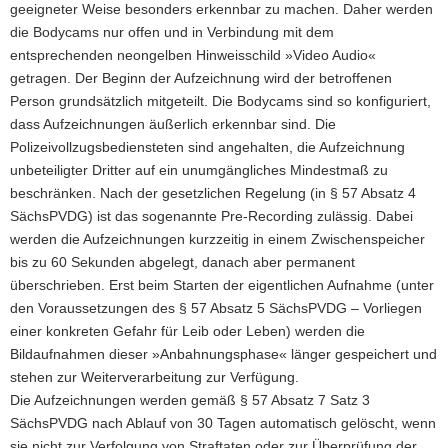
geeigneter Weise besonders erkennbar zu machen. Daher werden
die Bodycams nur offen und in Verbindung mit dem
entsprechenden neongelben Hinweisschild »Video Audio«
getragen. Der Beginn der Aufzeichnung wird der betroffenen
Person grundsätzlich mitgeteilt. Die Bodycams sind so konfiguriert,
dass Aufzeichnungen äußerlich erkennbar sind. Die
Polizeivollzugsbediensteten sind angehalten, die Aufzeichnung
unbeteiligter Dritter auf ein unumgängliches Mindestmaß zu
beschränken. Nach der gesetzlichen Regelung (in § 57 Absatz 4
SächsPVDG) ist das sogenannte Pre-Recording zulässig. Dabei
werden die Aufzeichnungen kurzzeitig in einem Zwischenspeicher
bis zu 60 Sekunden abgelegt, danach aber permanent
überschrieben. Erst beim Starten der eigentlichen Aufnahme (unter
den Voraussetzungen des § 57 Absatz 5 SächsPVDG – Vorliegen
einer konkreten Gefahr für Leib oder Leben) werden die
Bildaufnahmen dieser »Anbahnungsphase« länger gespeichert und
stehen zur Weiterverarbeitung zur Verfügung.
Die Aufzeichnungen werden gemäß § 57 Absatz 7 Satz 3
SächsPVDG nach Ablauf von 30 Tagen automatisch gelöscht, wenn
sie nicht zur Verfolgung von Straftaten oder zur Überprüfung der