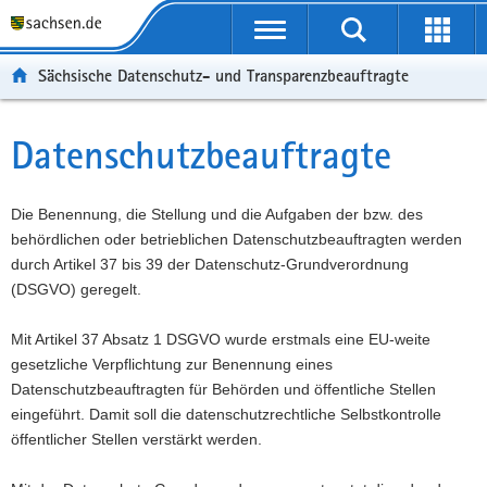
P
P
H
F
o
o
a
o
r
r
u
o
Sächsische Datenschutz- und Transparenzbeauftragte
t
t
p
t
a
a
t
e
l
l
i
r
Datenschutzbeauftragte
Hauptinhalt
ü
n
n
-
b
a
h
B
e
v
a
e
Die Benennung, die Stellung und die Aufgaben der bzw. des
r
i
l
r
behördlichen oder betrieblichen Datenschutzbeauftragten werden
g
g
t
e
durch Artikel 37 bis 39 der Datenschutz-Grundverordnung
r
a
i
(DSGVO) geregelt.
e
t
c
i
i
h
Mit Artikel 37 Absatz 1 DSGVO wurde erstmals eine EU-weite
f
o
gesetzliche Verpflichtung zur Benennung eines
e
n
Datenschutzbeauftragten für Behörden und öffentliche Stellen
n
eingeführt. Damit soll die datenschutzrechtliche Selbstkontrolle
d
öffentlicher Stellen verstärkt werden.
e
N