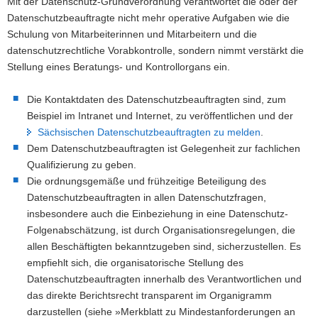
Mit der Datenschutz-Grundverordnung verantwortet die oder der
a
Datenschutzbeauftragte nicht mehr operative Aufgaben wie die
v
Schulung von Mitarbeiterinnen und Mitarbeitern und die
i
datenschutzrechtliche Vorabkontrolle, sondern nimmt verstärkt die
g
Stellung eines Beratungs- und Kontrollorgans ein.
a
t
Die Kontaktdaten des Datenschutzbeauftragten sind, zum
i
Beispiel im Intranet und Internet, zu veröffentlichen und der
o
Sächsischen Datenschutzbeauftragten zu melden
.
n
Dem Datenschutzbeauftragten ist Gelegenheit zur fachlichen
Qualifizierung zu geben.
Die ordnungsgemäße und frühzeitige Beteiligung des
Datenschutzbeauftragten in allen Datenschutzfragen,
insbesondere auch die Einbeziehung in eine Datenschutz-
Folgenabschätzung, ist durch Organisationsregelungen, die
allen Beschäftigten bekanntzugeben sind, sicherzustellen. Es
empfiehlt sich, die organisatorische Stellung des
Datenschutzbeauftragten innerhalb des Verantwortlichen und
das direkte Berichtsrecht transparent im Organigramm
darzustellen (siehe »Merkblatt zu Mindestanforderungen an