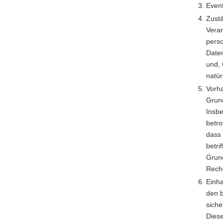
Even
Zustä
Veran
perso
Daten
und, 
natür
Vorh
Grun
Insb
betro
dass 
betri
Grund
Reche
Einha
den 
siche
Diese