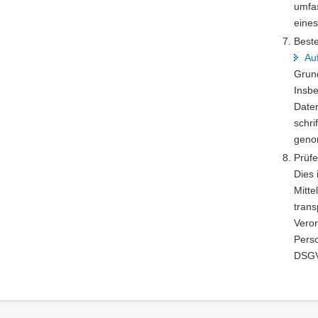
umfa
eines
Beste
Au
Grun
Insb
Daten
schri
geno
Prüfe
Dies
Mitte
trans
Veror
Perso
DSGV
Footer-