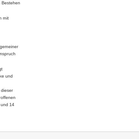
s Bestehen
n mit
lgemeiner
Anspruch
gt
ke und
 dieser
roffenen
 und 14