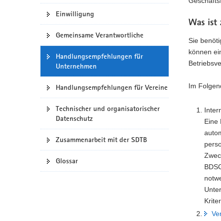
Geschäfts
a
Einwilligung
v
Was ist 
i
Gemeinsame Verantwortliche
Sie benöt
g
können ein
Handlungsempfehlungen für
a
Betriebsve
Unternehmen
t
i
Im Folgen
Handlungsempfehlungen für Vereine
o
n
Technischer und organisatorischer
Inte
Datenschutz
Eine 
autom
Zusammenarbeit mit der SDTB
pers
Zweck
Glossar
BDSG
notwe
Unte
Krite
Ve