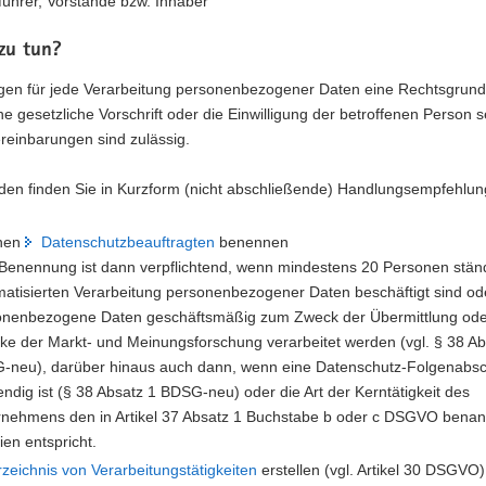
führer, Vorstände bzw. Inhaber
zu tun?
igen für jede Verarbeitung personenbezogener Daten eine Rechtsgrund
e gesetzliche Vorschrift oder die Einwilligung der betroffenen Person s
reinbarungen sind zulässig.
den finden Sie in Kurzform (nicht abschließende) Handlungsempfehlun
rnen
Datenschutzbeauftragten
benennen
Benennung ist dann verpflichtend, wenn mindestens 20 Personen ständ
atisierten Verarbeitung personenbezogener Daten beschäftigt sind o
onenbezogene Daten geschäftsmäßig zum Zweck der Übermittlung ode
e der Markt- und Meinungsforschung verarbeitet werden (vgl. § 38 Ab
-neu), darüber hinaus auch dann, wenn eine Datenschutz-Folgenabs
ndig ist (§ 38 Absatz 1 BDSG-neu) oder die Art der Kerntätigkeit des
rnehmens den in Artikel 37 Absatz 1 Buchstabe b oder c DSGVO bena
rien entspricht.
rzeichnis von Verarbeitungstätigkeiten
erstellen (vgl. Artikel 30 DSGVO)