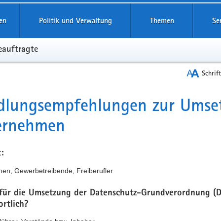
reifende
en
Politik und Verwaltung
Themen
Se
eauftragte
Schrif
lungs­­empfehlungen zur Umse
t
ernehmen
:
en, Gewerbetreibende, Freiberufler
 für die Umsetzung der Datenschutz-Grundverordnung (
ortlich?