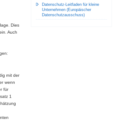
Datenschutz-Leitfaden für kleine
Unternehmen (Europäischer
Datenschutzausschuss)
lage. Dies
ein. Auch
gen:
ig mit der
der wenn
r für
satz 1
chätzung
nnten