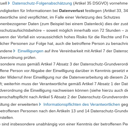
tuell
Datenschutz-Folgenabschätzung
(Artikel 35 DSGVO) vornehme
ndigkeiten für Informationen bei
Datenverlust
festlegen (Artikel 33, 
twortliche sind verpflichtet, im Falle einer Verletzung des Schutzes
nenbezogener Daten (zum Beispiel bei einem Datenleck) dies der zus
schutzaufsichtsbehöre – soweit möglich innerhalb von 72 Stunden – 
wenn der Vorfall ein voraussichtlich hohes Risiko für die Rechte und Fr
licher Personen zur Folge hat, auch die betroffene Person zu benachri
andene
Einwilligungen
auf ihre Vereinbarkeit mit Artikel 7 der Datens
dverordnung prüfen.
esondere muss gemäß Artikel 7 Absatz 3 der Datenschutz-Grundverord
ffene Person vor Abgabe der Einwilligung darüber in Kenntnis gesetzt 
der Widerruf ihrer Einwilligung nur die Datenverarbeitung ab diesem Z
fft; weiterhin muss der Verantwortliche gemäß Artikel 7 Absatz 1 der Da
verordnung die Einwilligung nachweisen können (siehe hierzu auch di
nschaftspflicht nach Artikel 5 Absatz 2 der Datenschutz-Grundverord
ltung der erweiterten
Informationspflichten des Verantwortlichen
geg
betroffenen Personen nach den Artikeln 13 und 14 Datenschutz-Grund
rstellen.
 sind insbesondere unabhängig von einer Kenntnis der betroffenen P