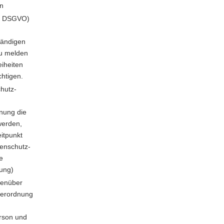
n
34 DSGVO)
tändigen
zu melden
eiheiten
chtigen.
chutz-
nung die
werden,
eitpunkt
tenschutz-
e
nung)
enüber
verordnung
erson und