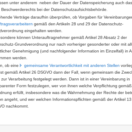
ssen unter anderem neben der Dauer der Datenspeicherung auch da
 Beschwerderechts bei der Datenschutzaufsichtsbehörde.
hende Verträge daraufhin überprüfen, ob Vorgaben für Vereinbarunge
ftragsverarbeitern
gemäß den Artikeln 28 und 29 der Datenschutz-
dverordnung eingehalten werden.
esondere können Unterauftragnehmer gemäß Artikel 28 Absatz 2 der
schutz-Grundverordnung nur nach vorheriger gesonderter oder mit al
ftlicher Genehmigung (und nachfolgender Information im Einzelfall) in 
mmen werden.
n, ob eine
gemeinsame Verantwortlichkeit mit anderen Stellen
vorlie
 ist gemäß Artikel 26 DSGVO dann der Fall, wenn gemeinsam die Zwec
l zur Verarbeitung festgelegt werden. Dann ist in einer Vereinbarung in
parenter Form festzulegen, wer von ihnen welche Verpflichtung gemäß
dnung erfüllt, insbesondere was die Wahrnehmung der Rechte der bet
n angeht, und wer welchen Informationspflichten gemäß der Artikel 13
O nachkommt.