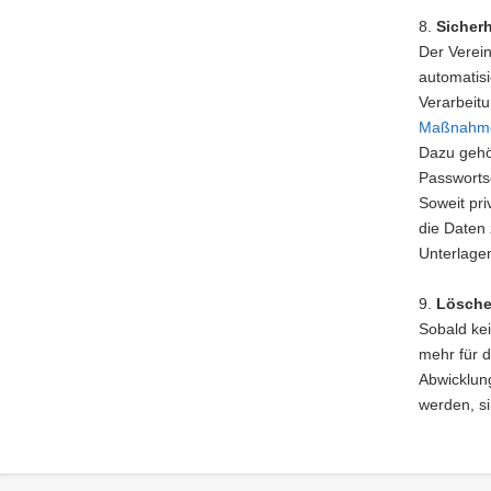
8.
Sicherh
Der Verei
automatisi
Verarbeit
Maßnahm
Dazu gehö
Passworts
Soweit pri
die Daten 
Unterlagen
9.
Lösch
Sobald kei
mehr für 
Abwicklung
werden, si
Footer-