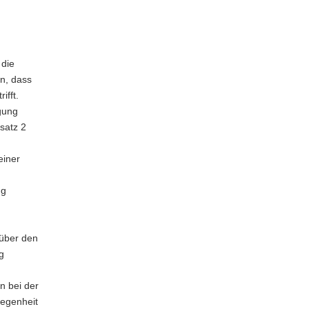
 die
en, dass
ifft.
gung
satz 2
einer
ng
über den
g
n bei der
legenheit