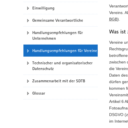
Verantwort
a
Einwilligung
Vereins. 
v
BGB
).
i
Gemeinsame Verantwortliche
g
Was ist 
Handlungsempfehlungen für
a
Unternehmen
t
Vereine u
i
Rechtsgrun
Handlungsempfehlungen für Vereine
o
betroffene
n
zwischen 
Technischer und organisatorischer
Datenschutz
die Verei
Daten des 
Zusammenarbeit mit der SDTB
dürfen ge
kommen für
Glossar
Vereinsmit
Artikel 6 
Fotoaufnah
DSGVO (zum
im Internet