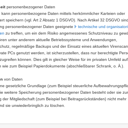
eit
personenbezogener Daten
n kann personenbezogene Daten mittels herkömmlicher Karteien oder
ert speichern (vgl. Art 2 Absatz 1 DSGVO). Nach Artikel 32 DSGVO sind
ung personenbezogener Daten geeignete
technische und organisator
en
zu treffen, um ein dem Risiko angemessenes Schutzniveau zu gewä
ren unter anderem aktuelle Betriebssysteme und Anwendungen,
chutz, regelmäßige Backups und der Einsatz eines aktuellen Virenscan
vate PCs genutzt werden, ist sicherzustellen, dass nur berechtigte Per
zugreifen können. Dies gilt in gleicher Weise für im privaten Umfeld a
 wie zum Beispiel Papierdokumente (abschließbarer Schrank, o. Ä.).
en
von Daten
ne gesetzliche Grundlage (zum Beispiel steuerliche Aufbewahrungspfli
die weitere Speicherung personenbezogener Daten besteht oder sie zu
 der Mitgliedschaft (zum Beispiel bei Beitragsrückständen) nicht mehr 
nd sie unwiederbringlich zu löschen.