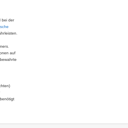
 bei der
ische
hrleisten.
ners.
sonen auf
ufbewahrte
chten)
r
benötigt