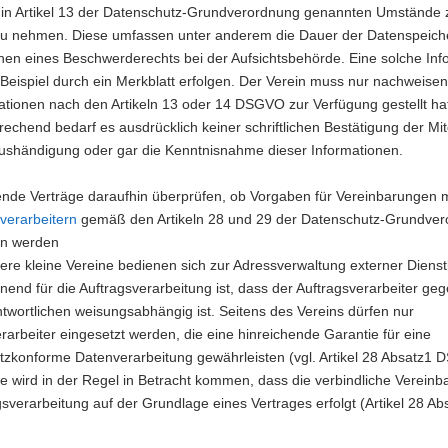
 in Artikel 13 der Datenschutz-Grundverordnung genannten Umstände 
zu nehmen. Diese umfassen unter anderem die Dauer der Datenspeic
hen eines Beschwerderechts bei der Aufsichtsbehörde. Eine solche Inf
eispiel durch ein Merkblatt erfolgen. Der Verein muss nur nachweisen
ationen nach den Artikeln 13 oder 14 DSGVO zur Verfügung gestellt ha
chend bedarf es ausdrücklich keiner schriftlichen Bestätigung der Mit
Aushändigung oder gar die Kenntnisnahme dieser Informationen.
ende Verträge daraufhin überprüfen, ob Vorgaben für Vereinbarungen m
verarbeitern
gemäß den Artikeln 28 und 29 der Datenschutz-Grundve
en werden
re kleine Vereine bedienen sich zur Adressverwaltung externer Dienstl
end für die Auftragsverarbeitung ist, dass der Auftragsverarbeiter ge
wortlichen weisungsabhängig ist. Seitens des Vereins dürfen nur
rarbeiter eingesetzt werden, die eine hinreichende Garantie für eine
tzkonforme Datenverarbeitung gewährleisten (vgl. Artikel 28 Absatz1
e wird in der Regel in Betracht kommen, dass die verbindliche Vereinb
gsverarbeitung auf der Grundlage eines Vertrages erfolgt (Artikel 28 Ab