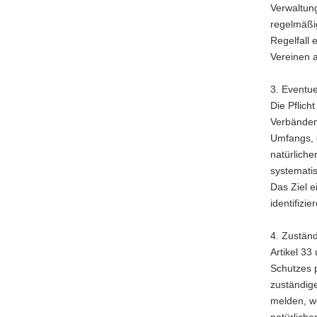
Verwaltung
regelmäßig
Regelfall 
Vereinen a
3. Eventue
Die Pflic
Verbänden 
Umfangs, 
natürlich
systemati
Das Ziel 
identifiz
4. Zuständ
Artikel 33
Schutzes 
zuständig
melden, we
natürliche