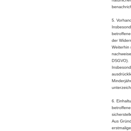
benachrich
5. Vorha
Insbesond
betroffene
der Widerr
Weiterhin 
nachweisen
DSGVO).
Insbesond
ausdrückli
Minderjähr
unterzeic
6. Einhalt
betroffen
sicherstel
Aus Gründ
erstmalig