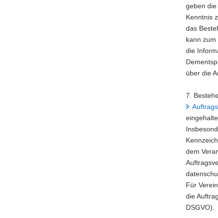
geben die
Kenntnis 
das Beste
kann zum B
die Inform
Dementspre
über die 
7. Besteh
Auftrags
eingehalt
Insbesonde
Kennzeichn
dem Verant
Auftragsve
datenschu
Für Verein
die Auftra
DSGVO).