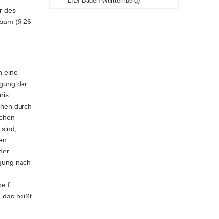
LfDI Baden-Württemberg)
er des
nsam (§ 26
n eine
igung der
nis
chen durch
ichen
 sind,
ben
der
igung nach
be f
 das heißt