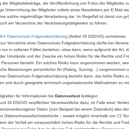
 der Mitgliedsbeiträge, die Veröffentlichung von Fotos der Mitglieder o
e Unterrichtung der Mitglieder mittels eines Newsletters per E-Mail ste
eine solche regelmäßige Verarbeitung dar. Im Regelfall ist damit von g
uch ein Verzeichnis der Verarbeitungstätigkeiten zu führen.
ll
Datenschutz-Folgenabschätzung
(Artikel 35 DSGVO) vornehmen
ht zur Vornahme einer Datenschutz-Folgeabschätzung dürfte bei Verein
nur in seltenen Fällen bestehen, etwa dann, wenn aufgrund der Art, d
der Umstände und der Zwecke ein hohes Risiko für die Rechte und Fre
er Personen besteht. Ein solches Risiko kann angenommen werden, we
sche Bewertungen persönlicher Art (Rating, Scoring…) vorgenommen 
einer Datenschutz-Folgenabschätzung besteht darin, das hohe Risiko z
ieren und durch geeignete technisch-organisatorische Maßnahmen zu mi
igkeiten für Informationen bei
Datenverlust
festlegen
 und 34 DSGVO verpflichten Verantwortliche dazu, im Falle einer Verle
personenbezogener Daten (zum Beispiel bei einem Datenleck) dies der
en Datenschutzaufsichtsbehörde – soweit möglich innerhalb von 72 St
nn der Vorfall ein voraussichtlich hohes Risiko für die Rechte und Frei
r Personen zur Folge hat. In diesem Fall sind betroffene Personen zu