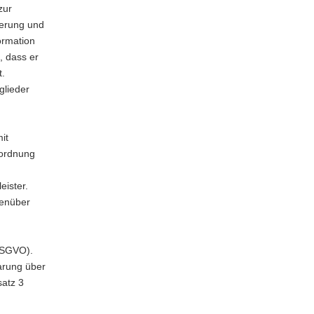
zur
herung und
ormation
, dass er
t.
glieder
it
rordnung
eister.
genüber
 DSGVO).
arung über
satz 3