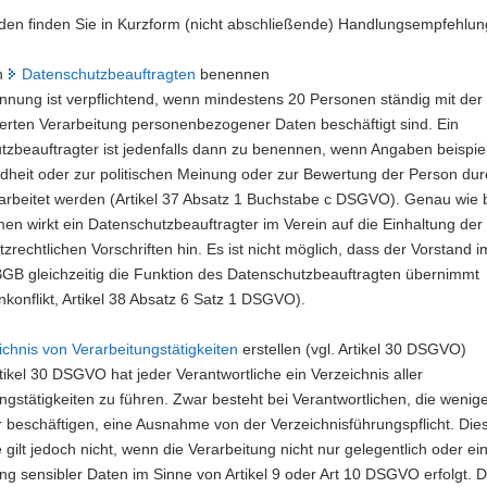
den finden Sie in Kurzform (nicht abschließende) Handlungsempfehlun
en
Datenschutzbeauftragten
benennen
nnung ist verpflichtend, wenn mindestens 20 Personen ständig mit der
erten Verarbeitung personenbezogener Daten beschäftigt sind. Ein
tzbeauftragter ist jedenfalls dann zu benennen, wenn Angaben beispie
dheit oder zur politischen Meinung oder zur Bewertung der Person du
rarbeitet werden (Artikel 37 Absatz 1 Buchstabe c DSGVO). Genau wie 
n wirkt ein Datenschutzbeauftragter im Verein auf die Einhaltung der
zrechtlichen Vorschriften hin. Es ist nicht möglich, dass der Vorstand 
BGB gleichzeitig die Funktion des Datenschutzbeauftragten übernimmt
nkonflikt, Artikel 38 Absatz 6 Satz 1 DSGVO).
ichnis von Verarbeitungstätigkeiten
erstellen (vgl. Artikel 30 DSGVO)
kel 30 DSGVO hat jeder Verantwortliche ein Verzeichnis aller
ngstätigkeiten zu führen. Zwar besteht bei Verantwortlichen, die wenige
r beschäftigen, eine Ausnahme von der Verzeichnisführungspflicht. Die
ilt jedoch nicht, wenn die Verarbeitung nicht nur gelegentlich oder ei
ng sensibler Daten im Sinne von Artikel 9 oder Art 10 DSGVO erfolgt. D