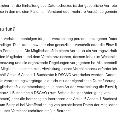
licher für die Einhaltung des Datenschutzes ist der gesetzliche Vertret
Also in den meisten Fällen ein Vorstand oder mehrere Vorstände gemei
zu tun?
nd Verbände benötigen für jede Verarbeitung personenbezogener Date
dlage. Dies kann entweder eine gesetzliche Vorschrift oder die Einwill
n Person sein. Die Mitgliedschaft in einem Verein ist als Vertragsverhält
den Mitgliedern und dem Verein anzusehen, dessen Inhalt im Wesentli
nssatzung und sie ergänzende Regelungen vorgegeben ist. Alle persönl
Mitglieds, die somit zur »Abwicklung dieses Verhältnisses« erforderlich
mäß Artikel 6 Absatz 1 Buchstabe b DSGVO verarbeitet werden. Dane
 Verarbeitungsvorgänge, die nicht mit der eigentlichen Durchführung 
gliedschaft zusammenhängen, je nach Art der Verarbeitung die Einwill
Absatz 1 Buchstabe a DSGVO (zum Beispiel bei der Anfertigung von
men) oder die berechtigten Interessen des Artikel 6 Absatz 1 Buchsta
 Beispiel bei Veröffentlichung von persönlichen Daten der Mitglieder,
, über Vereinszeitschriften etc.) in Betracht.