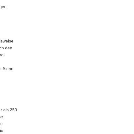
gen:
lsweise
rch den
bei
im Sinne
r als 250
se
ne
ie