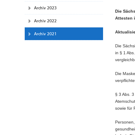
a
Archiv 2023
Die Säch
v
Attesten 
i
Archiv 2022
g
Aktualisi
Archiv 2021
a
t
Die Sächs
i
in § 1 Ab
o
vergleich
n
Die Maske
verpflicht
§ 3 Abs. 
Atemschut
sowie für 
Personen,
gesundhei