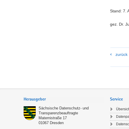
Stand: 7. 
gez. Dr. J
zurück
Footer-
Bereich
Herausgeber
Service
Sächsische Datenschutz- und
Übersic
Transparenzbeauftragte
Datenp
Maternistraße 17
01067
Dresden
Datensc