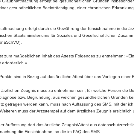
ie Glaubhaftmachung erfolgt bei gesundheitlichen Gründen insbesondere
einer gesundheitlichen Beeinträchtigung, einer chronischen Erkranku
haftmachung erfolgt durch die Gewährung der Einsichtnahme in die ä
ischen Staatsministeriums für Soziales und Gesellschaftlichen Zusamm
onaSchVO).
st zum maßgeblichen Inhalt des Attests Folgendes zu entnehmen: »Eine
t erforderlich.«
unkte sind in Bezug auf das ärztliche Attest über das Vorliegen einer 
ärztlichen Zeugnis muss zu entnehmen sein, für welche Person die Bef
Diagnose bzw. Begründung, aus welchen gesundheitlichen Gründen 
tz getragen werden kann, muss nach Auffassung des SMS, mit der ich
Weiteren muss der Arztstempel auf dem ärztlichen Zeugnis ersichtlich 
r Auffassung darf das ärztliche Zeugnis/Attest aus datenschutzrechtl
machung die Einsichtnahme, so die im FAQ des SMS.