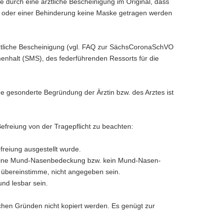
 durch eine ärztliche Bescheinigung im Original, dass
ng oder einer Behinderung keine Maske getragen werden
rztliche Bescheinigung (vgl. FAQ zur SächsCoronaSchVO
enhalt (SMS), des federführenden Ressorts für die
 gesonderte Begründung der Ärztin bzw. des Arztes ist
Befreiung von der Tragepflicht zu beachten:
reiung ausgestellt wurde.
keine Mund-Nasenbedeckung bzw. kein Mund-Nasen-
 übereinstimme, nicht angegeben sein.
und lesbar sein.
ichen Gründen nicht kopiert werden. Es genügt zur