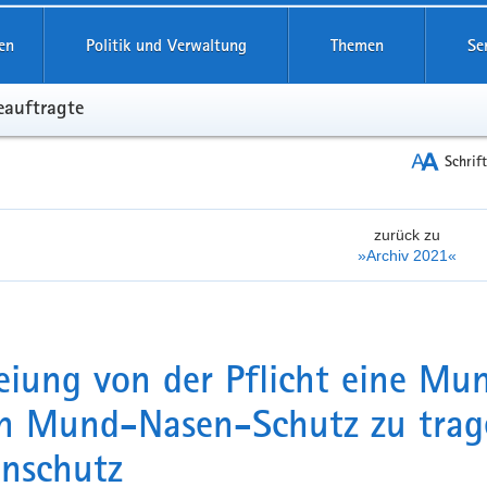
reifende
en
Politik und Verwaltung
Themen
Se
eauftragte
Schrif
zurück zu
»Archiv 2021«
eiung von der Pflicht eine M
n Mund-Nasen-Schutz zu trag
nschutz