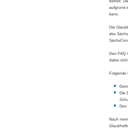
befreit. D
aufgrund 
kann.
Die Glaub
des Sächs
SächsCor
Den FAQ i
dabei nich
Folgende P
Dem 
Die 
Schu
Des 
Nach meine
Glaubhaft