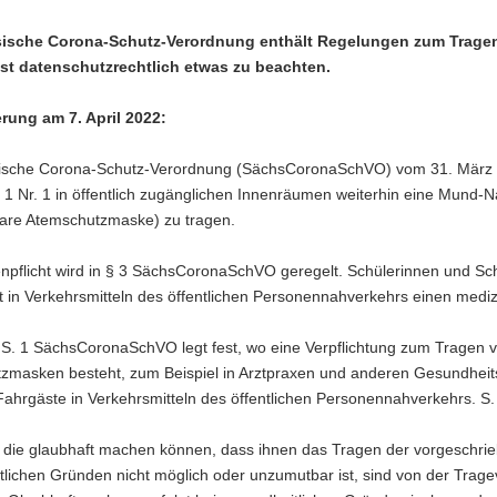
sische Corona-Schutz-Verordnung enthält Regelungen zum Trag
ist datenschutzrechtlich etwas zu beachten.
erung am 7. April 2022:
ische Corona-Schutz-Verordnung (SächsCoronaSchVO) vom 31. März 2022,
s. 1 Nr. 1 in öffentlich zugänglichen Innenräumen weiterhin eine Mu
bare Atemschutzmaske) zu tragen.
npflicht wird in § 3 SächsCoronaSchVO geregelt. Schülerinnen und S
et in Verkehrsmitteln des öffentlichen Personennahverkehrs einen med
3 S. 1 SächsCoronaSchVO legt fest, wo eine Verpflichtung zum Tragen
zmasken besteht, zum Beispiel in Arztpraxen und anderen Gesundheits
Fahrgäste in Verkehrsmitteln des öffentlichen Personennahverkehrs. S
 die glaubhaft machen können, dass ihnen das Tragen der vorgeschri
tlichen Gründen nicht möglich oder unzumutbar ist, sind von der Trag