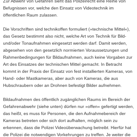
Zur Abwehr von Gefahren sieht das Polizeirecht eine Reihe von
a
Befugnissen vor, welche den Einsatz von Videotechnik im
v
öffentlichen Raum zulassen.
i
g
Die Vorschriften sind technikoffen formuliert (»technische Mittel«),
a
das Gesetz bestimmt also nicht, welche Art von Technik für Bild-
t
und/oder Tonaufnahmen eingesetzt werden darf. Damit werden,
i
abgesehen von den gesetzlich normierten Voraussetzungen und
o
Rahmenbedingungen für Bildaufnahmen, auch keine Vorgaben zur
n
Art des Einsatzes der technischen Mittel gemacht. In Betracht
kommt in der Praxis der Einsatz von fest installierten Kameras, von
Hand- oder Mastkameras, aber auch von Kameras, die aus
Hubschraubern oder an Drohnen befestigt Bilder aufnehmen.
Bildaufnahmen des öffentlich zugänglichen Raums im Bereich der
Gefahrenabwehr (siehe unten) dürfen nur »offen« gefertigt werden,
das heißt, es muss für Personen, die den Aufnahmebereich der
Kameras betreten oder sich dort aufhalten, möglich sein zu
erkennen, dass die Polizei Videoüberwachung betreibt. Hierfür hat
die Polizei die notwendigen Vorkehrungen zu treffen. Je weiter die