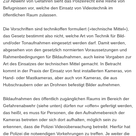
Zur Abwehr von Gefahren sieht das Polizeirecht eine Reihe von
a
Befugnissen vor, welche den Einsatz von Videotechnik im
v
öffentlichen Raum zulassen.
i
g
Die Vorschriften sind technikoffen formuliert (»technische Mittel«),
a
das Gesetz bestimmt also nicht, welche Art von Technik für Bild-
t
und/oder Tonaufnahmen eingesetzt werden darf. Damit werden,
i
abgesehen von den gesetzlich normierten Voraussetzungen und
o
Rahmenbedingungen für Bildaufnahmen, auch keine Vorgaben zur
n
Art des Einsatzes der technischen Mittel gemacht. In Betracht
kommt in der Praxis der Einsatz von fest installierten Kameras, von
Hand- oder Mastkameras, aber auch von Kameras, die aus
Hubschraubern oder an Drohnen befestigt Bilder aufnehmen.
Bildaufnahmen des öffentlich zugänglichen Raums im Bereich der
Gefahrenabwehr (siehe unten) dürfen nur »offen« gefertigt werden,
das heißt, es muss für Personen, die den Aufnahmebereich der
Kameras betreten oder sich dort aufhalten, möglich sein zu
erkennen, dass die Polizei Videoüberwachung betreibt. Hierfür hat
die Polizei die notwendigen Vorkehrungen zu treffen. Je weiter die