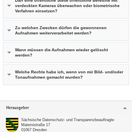
Darf eine öffentliche Stelle öffentliche Bereiche mit
verdeckten Kameras überwachen oder biometrische
a
Verfahren einsetzen?
v
i
g
Zu welchen Zwecken dürfen die gewonnenen
Aufnahmen weiterverarbeitet werden?
a
t
i
Wann müssen die Aufnahmen wieder gelöscht
o
werden?
n
Welche Rechte habe ich, wenn von mir Bild- und/oder
Tonaufnahmen gemacht wurden?
Footer-
Herausgeber
Bereich
Sächsische Datenschutz- und Transparenzbeauftragte
Maternistraße 17
01067
Dresden