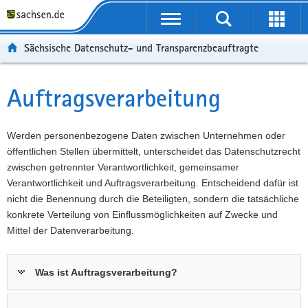
P
P
H
F
o
o
a
o
r
r
u
o
Sächsische Datenschutz- und Transparenzbeauftragte
t
t
p
t
a
a
t
e
l
l
i
r
Auftragsverarbeitung
Hauptinhalt
ü
n
n
-
b
a
h
B
e
v
a
e
Werden personenbezogene Daten zwischen Unternehmen oder
r
i
l
r
öffentlichen Stellen übermittelt, unterscheidet das Datenschutzrecht
g
g
t
e
zwischen getrennter Verantwortlichkeit, gemeinsamer
r
a
i
Verantwortlichkeit und Auftragsverarbeitung. Entscheidend dafür ist
e
t
c
nicht die Benennung durch die Beteiligten, sondern die tatsächliche
i
i
h
konkrete Verteilung von Einflussmöglichkeiten auf Zwecke und
f
o
Mittel der Datenverarbeitung.
e
n
n
Was ist Auftragsverarbeitung?
d
e
N